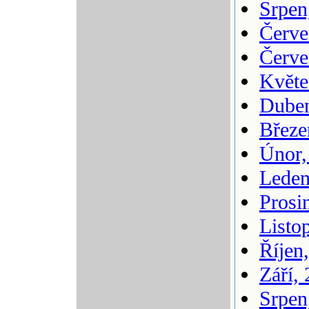
Srpen
Červe
Červe
Květe
Duben
Březe
Únor,
Leden
Prosi
Listo
Říjen
Září,
Srpen