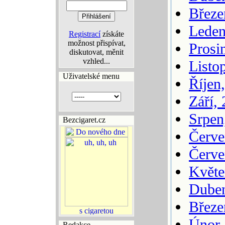
Březe
Leden
Registrací
získáte
možnost přispívat,
Prosi
diskutovat, měnit
vzhled...
Listo
Uživatelské menu
Říjen
Září,
Srpen
Bezcigaret.cz
Červe
Červe
Květe
Duben
Březe
Únor,
Redakce