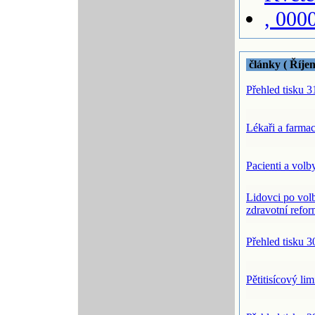
, 000
články ( Říje
Přehled tisku 3
Lékaři a farma
Pacienti a vol
Lidovci po vol
zdravotní refo
Přehled tisku 3
Pětitisícový lim