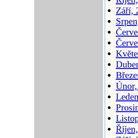
Září,
Srpen
Červe
Červe
Květe
Duben
Březe
Únor,
Leden
Prosi
Listo
Říjen