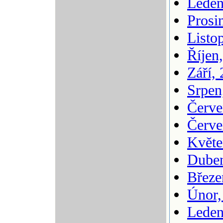
Leden
Prosi
Listo
Říjen
Září,
Srpen
Červe
Červe
Květe
Duben
Březe
Únor,
Leden