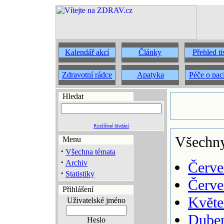
Kalendář akcí
Články
Přehled t
Zdravotní rádce
Apatyka
Péče o pac
Hledat
Rozšířené hledání
Všechny
Menu
·
Všechna témata
·
Archiv
Červe
·
Statistiky
Červe
Přihlášení
Květe
Uživatelské jméno
Duben
Heslo