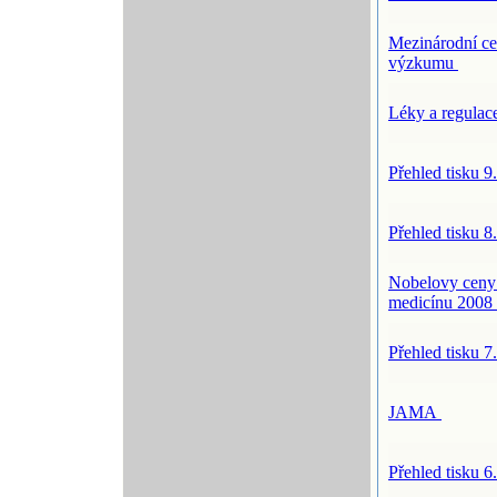
Mezinárodní ce
výzkumu
Léky a regulac
Přehled tisku 9
Přehled tisku 8
Nobelovy ceny 
medicínu 2008
Přehled tisku 7
JAMA
Přehled tisku 6