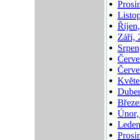
Prosi
Listo
Říjen
Září,
Srpen
Červe
Červe
Květe
Duben
Březe
Únor,
Leden
Prosi