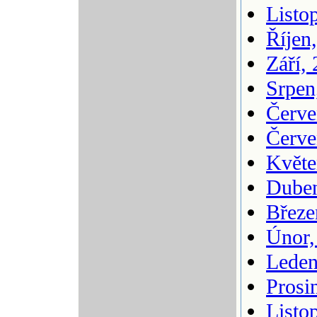
Listo
Říjen
Září,
Srpen
Červe
Červe
Květe
Duben
Březe
Únor,
Leden
Prosi
Listo