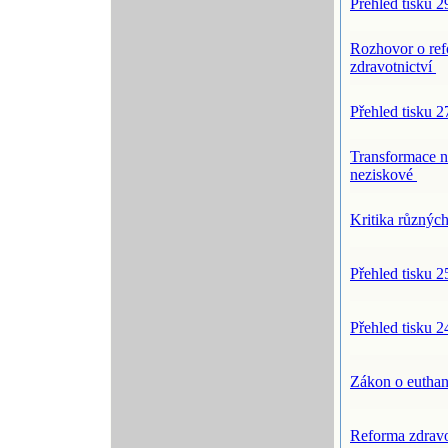
Přehled tisku 2
Rozhovor o re
zdravotnictví
Přehled tisku 2
Transformace n
neziskové
Kritika různýc
Přehled tisku 2
Přehled tisku 2
Zákon o euthan
Reforma zdravo