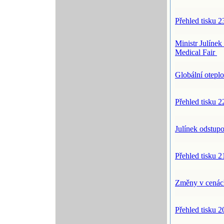
Přehled tisku 2
Ministr Julínek
Medical Fair
Globální otepl
Přehled tisku 2
Julínek odstup
Přehled tisku 2
Změny v cenác
Přehled tisku 2