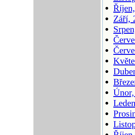
Říjen
Září,
Srpen
Červe
Červe
Květe
Duben
Březe
Únor,
Leden
Prosi
Listo
Říjen