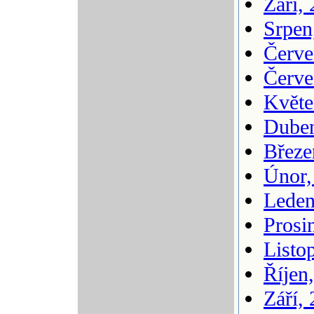
Září,
Srpen
Červe
Červe
Květe
Duben
Březe
Únor,
Leden
Prosi
Listo
Říjen
Září,