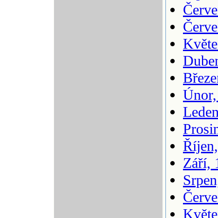
Červe
Červe
Květe
Duben
Březe
Únor,
Leden
Prosi
Říjen
Září,
Srpen
Červe
Květe