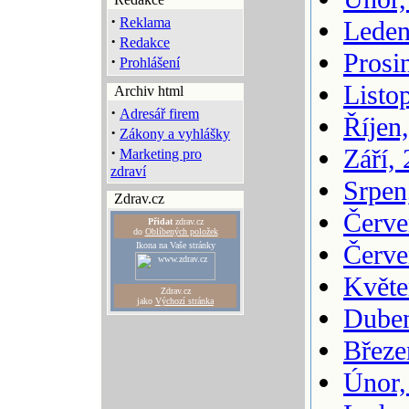
·
Reklama
Leden
·
Redakce
Prosi
·
Prohlášení
Listo
Archiv html
·
Adresář firem
Říjen
·
Zákony a vyhlášky
·
Září,
Marketing pro
zdraví
Srpen
Zdrav.cz
Červe
Přidat
zdrav.cz
do
Oblíbených položek
Červe
Ikona na Vaše stránky
Květe
Zdrav.cz
jako
Výchozí stránka
Duben
Březe
Únor,