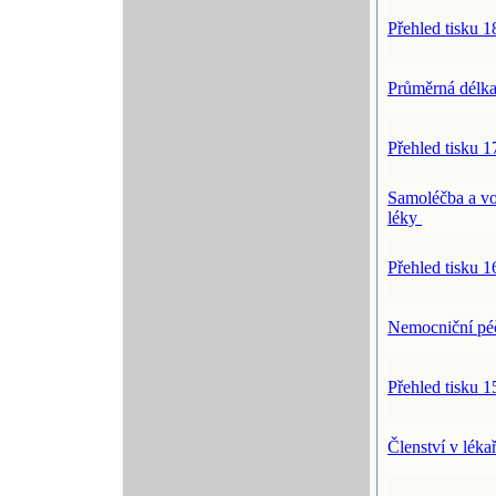
Přehled tisku 1
Průměrná délka
Přehled tisku 1
Samoléčba a vo
léky
Přehled tisku 1
Nemocniční p
Přehled tisku 1
Členství v lék