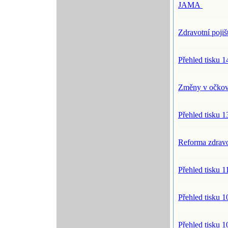
JAMA
Zdravotní poj
Přehled tisku 1
Změny v očko
Přehled tisku 1
Reforma zdravo
Přehled tisku 1
Přehled tisku 1
Přehled tisku 1