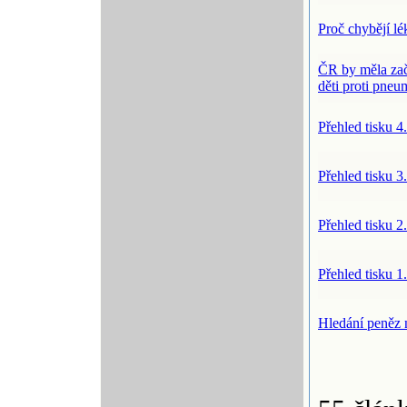
Proč chybějí l
ČR by měla zač
děti proti pn
Přehled tisku 4
Přehled tisku 3
Přehled tisku 2
Přehled tisku 1
Hledání peněz 