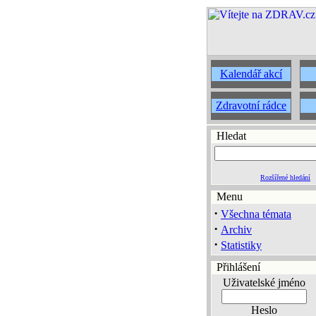
Kalendář akcí
Zdravotní rádce
Hledat
Rozšířené hledání
Menu
·
Všechna témata
·
Archiv
·
Statistiky
Přihlášení
Uživatelské jméno
Heslo