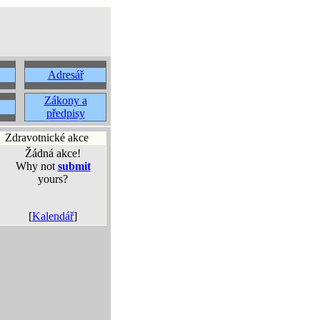
Adresář
Zákony a
předpisy
Zdravotnické akce
Žádná akce!
Why not
submit
yours?
[
Kalendář
]