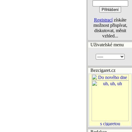
Registrací
získáte
možnost přispívat,
diskutovat, měnit
vzhled...
Uživatelské menu
Bezcigaret.cz
Redakce