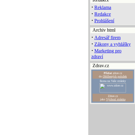
·
Reklama
·
Redakce
·
Prohlášení
Archiv html
·
Adresář firem
·
Zákony a vyhlášky
·
Marketing pro
zdraví
Zdrav.cz
Přidat
zdrav.cz
do
Oblíbených položek
Ikona na Vaše stránky
Zdrav.cz
jako
Výchozí stránka