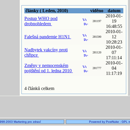
články ( Leden, 2010)
viděno
datum
2010-01-
Postup WHO pod
19
281197
drobnohledem
16:48:55
2010-01-
Falešná pandemie H1N1
12
281590
10:28:23
2010-01-
Nadbytek vakcíny proti
07
281120
chřipce
17:11:14
2010-01-
Změny v nemocenském
04
281777
pojištění od 1. ledna 2010
11:17:19
4 článků celkem
1998-2003 Marketing pro zdraví
Powered by PostNuke - GPL r