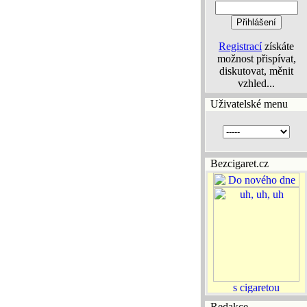
Registrací
získáte
možnost přispívat,
diskutovat, měnit
vzhled...
Uživatelské menu
Bezcigaret.cz
Redakce