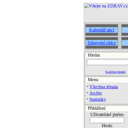
Kalendář akcí
Zdravotní rádce
Hledat
Rozšířené hledání
Menu
·
Všechna témata
·
Archiv
·
Statistiky
Přihlášení
Uživatelské jméno
Heslo