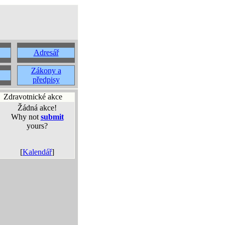
Adresář
Zákony a
předpisy
Zdravotnické akce
Žádná akce!
Why not
submit
yours?
[
Kalendář
]