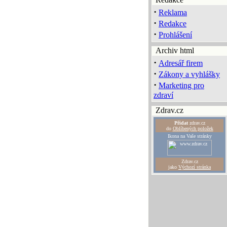
·
Reklama
·
Redakce
·
Prohlášení
Archiv html
·
Adresář firem
·
Zákony a vyhlášky
·
Marketing pro
zdraví
Zdrav.cz
Přidat
zdrav.cz
do
Oblíbených položek
Ikona na Vaše stránky
Zdrav.cz
jako
Výchozí stránka