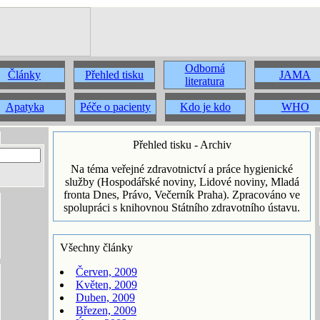
Odborná
Články
Přehled tisku
JAMA
literatura
Apatyka
Péče o pacienty
Kdo je kdo
WHO
Přehled tisku - Archiv
Na téma veřejné zdravotnictví a práce hygienické
služby (Hospodářské noviny, Lidové noviny, Mladá
fronta Dnes, Právo, Večerník Praha). Zpracováno ve
spolupráci s knihovnou Státního zdravotního ústavu.
Všechny články
Červen, 2009
Květen, 2009
Duben, 2009
Březen, 2009