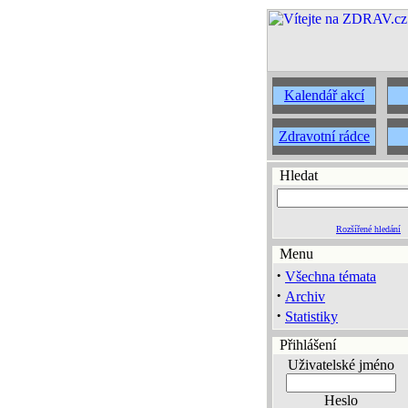
Kalendář akcí
Zdravotní rádce
Hledat
Rozšířené hledání
Menu
·
Všechna témata
·
Archiv
·
Statistiky
Přihlášení
Uživatelské jméno
Heslo