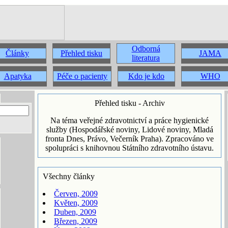
Odborná
Články
Přehled tisku
JAMA
literatura
Apatyka
Péče o pacienty
Kdo je kdo
WHO
Přehled tisku - Archiv
Na téma veřejné zdravotnictví a práce hygienické
služby (Hospodářské noviny, Lidové noviny, Mladá
fronta Dnes, Právo, Večerník Praha). Zpracováno ve
spolupráci s knihovnou Státního zdravotního ústavu.
Všechny články
Červen, 2009
Květen, 2009
Duben, 2009
Březen, 2009