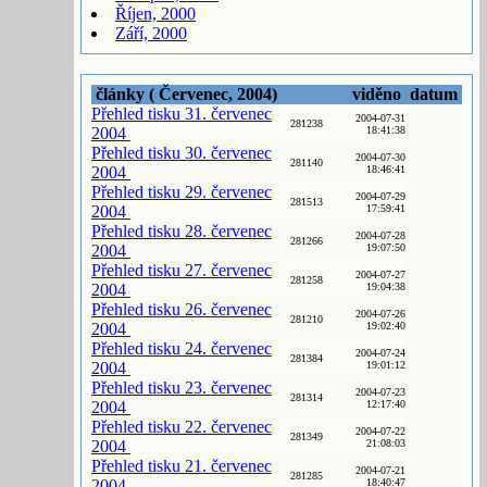
Říjen, 2000
Září, 2000
články ( Červenec, 2004)
viděno
datum
Přehled tisku 31. červenec
2004-07-31
281238
2004
18:41:38
Přehled tisku 30. červenec
2004-07-30
281140
2004
18:46:41
Přehled tisku 29. červenec
2004-07-29
281513
2004
17:59:41
Přehled tisku 28. červenec
2004-07-28
281266
2004
19:07:50
Přehled tisku 27. červenec
2004-07-27
281258
2004
19:04:38
Přehled tisku 26. červenec
2004-07-26
281210
2004
19:02:40
Přehled tisku 24. červenec
2004-07-24
281384
2004
19:01:12
Přehled tisku 23. červenec
2004-07-23
281314
2004
12:17:40
Přehled tisku 22. červenec
2004-07-22
281349
2004
21:08:03
Přehled tisku 21. červenec
2004-07-21
281285
2004
18:40:47