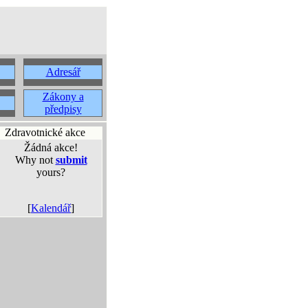
Adresář
Zákony a
předpisy
Zdravotnické akce
Žádná akce!
Why not
submit
yours?
[
Kalendář
]