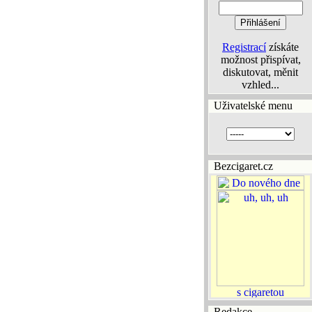
Registrací
získáte
možnost přispívat,
diskutovat, měnit
vzhled...
Uživatelské menu
Bezcigaret.cz
Redakce