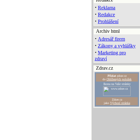
·
Reklama
·
Redakce
·
Prohlášení
Archiv html
·
Adresář firem
·
Zákony a vyhlášky
·
Marketing pro
zdraví
Zdrav.cz
Přidat
zdrav.cz
do
Oblíbených položek
Ikona na Vaše stránky
Zdrav.cz
jako
Výchozí stránka