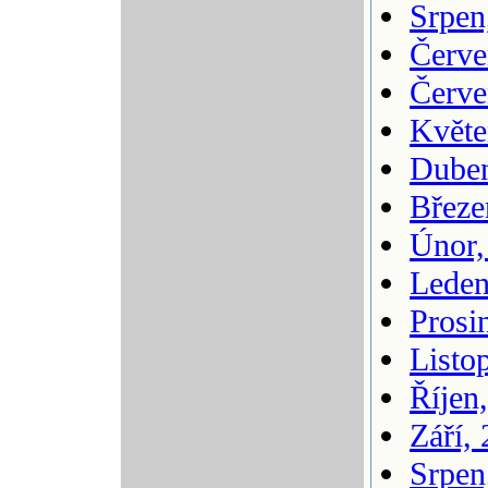
Srpen
Červe
Červe
Květe
Duben
Březe
Únor,
Leden
Prosi
Listo
Říjen
Září,
Srpen