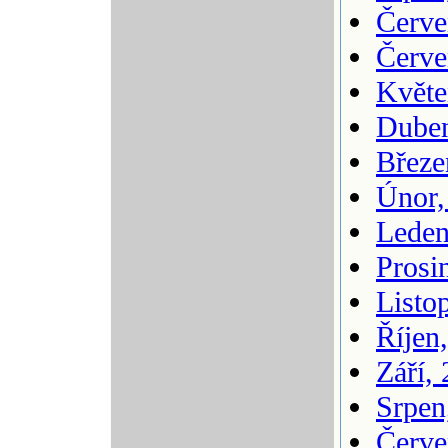
Červe
Červe
Květe
Duben
Březe
Únor,
Leden
Prosi
Listo
Říjen
Září,
Srpen
Červe