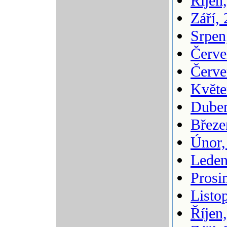
Říjen
Září,
Srpen
Červe
Červe
Květe
Duben
Březe
Únor,
Leden
Prosi
Listo
Říjen