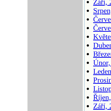
Září,
Srpen
Červe
Červe
Květe
Duben
Březe
Únor,
Leden
Prosi
Listo
Říjen
Září,