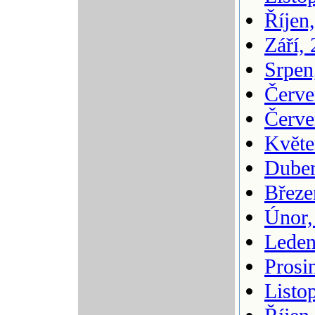
Říjen
Září,
Srpen
Červe
Červe
Květe
Duben
Březe
Únor,
Leden
Prosi
Listo