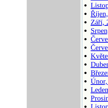
Listo
Říjen
Září,
Srpen
Červe
Červe
Květe
Duben
Březe
Únor,
Leden
Prosi
Listo