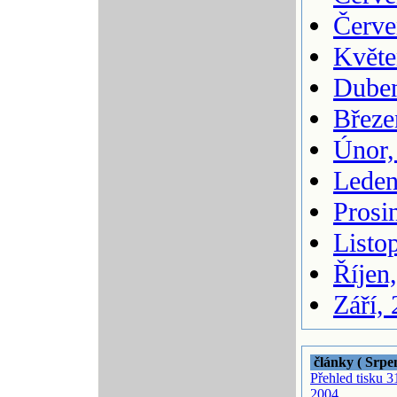
Červe
Květe
Duben
Březe
Únor,
Leden
Prosi
Listo
Říjen
Září,
články ( Srpe
Přehled tisku 3
2004