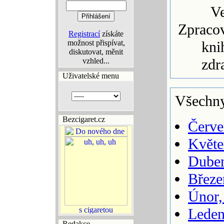
Ve
Zpracov
Registrací
získáte
možnost přispívat,
kni
diskutovat, měnit
zdr
vzhled...
Uživatelské menu
Všechny
Bezcigaret.cz
Červe
Květe
Duben
Březe
Únor,
Leden
Redakce