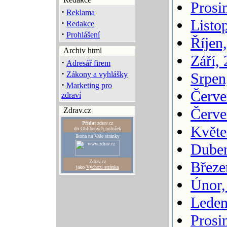
Prosi
·
Reklama
Listo
·
Redakce
·
Prohlášení
Říjen
Archiv html
Září,
·
Adresář firem
·
Zákony a vyhlášky
Srpen
·
Marketing pro
Červe
zdraví
Červe
Zdrav.cz
Přidat
zdrav.cz
Květe
do
Oblíbených položek
Ikona na Vaše stránky
Duben
Zdrav.cz
Březe
jako
Výchozí stránka
Únor,
Leden
Prosi