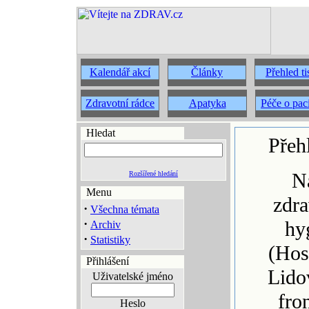
Kalendář akcí
Články
Přehled t
Zdravotní rádce
Apatyka
Péče o pac
Hledat
Přeh
N
Rozšířené hledání
Menu
zdra
·
Všechna témata
·
hy
Archiv
·
Statistiky
(Hos
Přihlášení
Lido
Uživatelské jméno
fro
Heslo