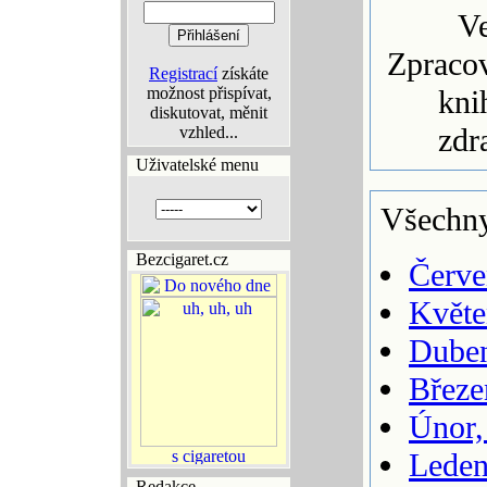
Ve
Zpracov
Registrací
získáte
možnost přispívat,
kni
diskutovat, měnit
zdr
vzhled...
Uživatelské menu
Všechny
Bezcigaret.cz
Červe
Květe
Duben
Březe
Únor,
Leden
Redakce