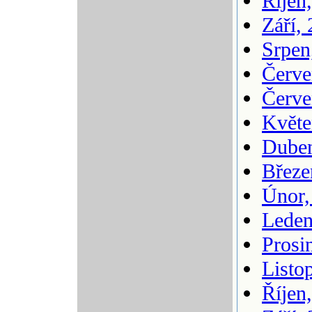
Říjen
Září,
Srpen
Červe
Červe
Květe
Duben
Březe
Únor,
Leden
Prosi
Listo
Říjen