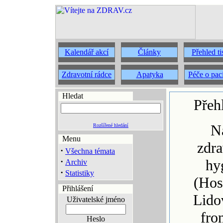
Kalendář akcí
Články
Přehled t
Zdravotní rádce
Apatyka
Péče o pac
Hledat
Přeh
N
Rozšířené hledání
Menu
zdra
·
Všechna témata
·
hy
Archiv
·
Statistiky
(Hos
Přihlášení
Lido
Uživatelské jméno
fro
Heslo