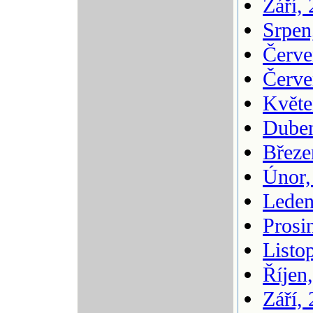
Září,
Srpen
Červe
Červe
Květe
Duben
Březe
Únor,
Leden
Prosi
Listo
Říjen
Září,