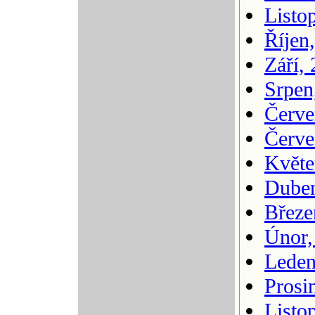
Listo
Říjen
Září,
Srpen
Červe
Červe
Květe
Duben
Březe
Únor,
Leden
Prosi
Listo