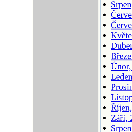
Srpen
Červe
Červe
Květe
Duben
Březe
Únor,
Leden
Prosi
Listo
Říjen
Září,
Srpen