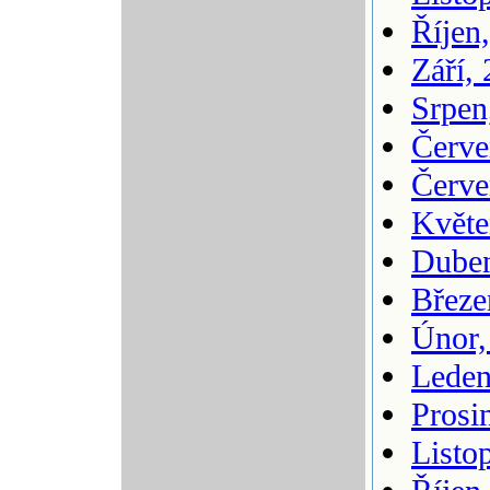
Říjen
Září,
Srpen
Červe
Červe
Květe
Duben
Březe
Únor,
Leden
Prosi
Listo