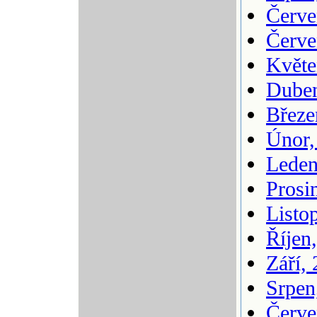
Červe
Červe
Květe
Duben
Březe
Únor,
Leden
Prosi
Listo
Říjen
Září,
Srpen
Červe