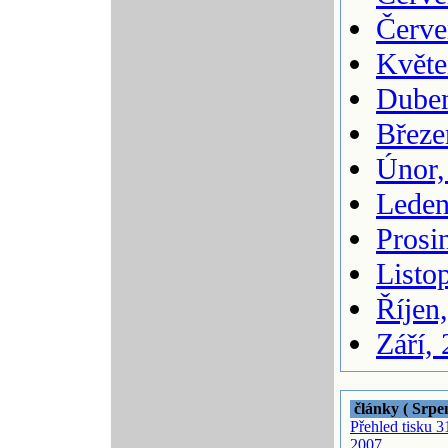
Červe
Květe
Duben
Březe
Únor,
Leden
Prosi
Listo
Říjen
Září,
články ( Srpe
Přehled tisku 3
2007