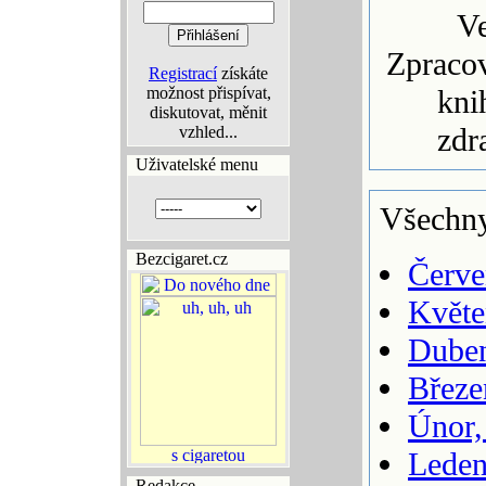
Ve
Zpracov
Registrací
získáte
možnost přispívat,
kni
diskutovat, měnit
zdr
vzhled...
Uživatelské menu
Všechny
Bezcigaret.cz
Červe
Květe
Duben
Březe
Únor,
Leden
Redakce