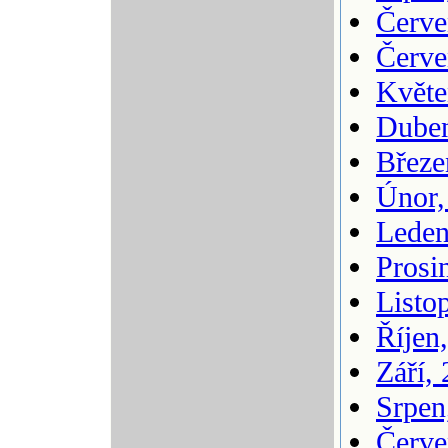
Červe
Červe
Květe
Duben
Březe
Únor,
Leden
Prosi
Listo
Říjen
Září,
Srpen
Červe