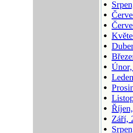
Srpen
Červe
Červe
Květe
Duben
Březe
Únor,
Leden
Prosi
Listo
Říjen
Září,
Srpen