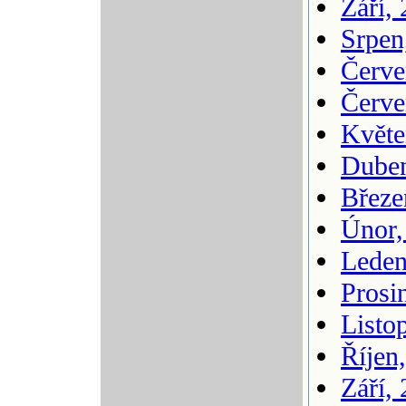
Září,
Srpen
Červe
Červe
Květe
Duben
Březe
Únor,
Leden
Prosi
Listo
Říjen
Září,