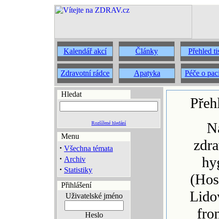
Kalendář akcí
Články
Přehled t
Zdravotní rádce
Apatyka
Péče o pac
Hledat
Přeh
N
Rozšířené hledání
Menu
zdra
·
Všechna témata
·
hy
Archiv
·
Statistiky
(Hos
Přihlášení
Lido
Uživatelské jméno
fro
Heslo