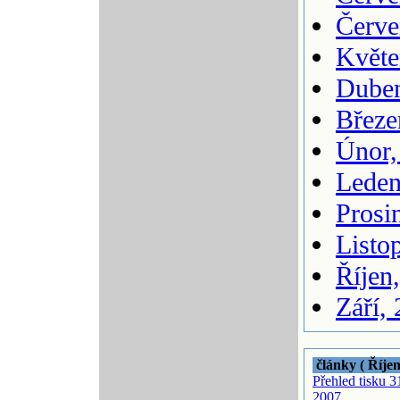
Červe
Květe
Duben
Březe
Únor,
Leden
Prosi
Listo
Říjen
Září,
články ( Říje
Přehled tisku 31
2007