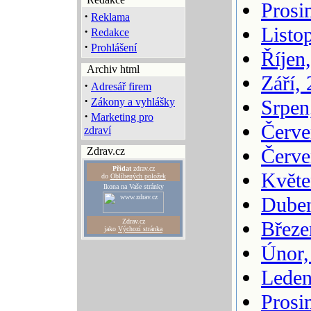
Prosi
·
Reklama
Listo
·
Redakce
·
Prohlášení
Říjen
Archiv html
Září,
·
Adresář firem
·
Zákony a vyhlášky
Srpen
·
Marketing pro
Červe
zdraví
Červe
Zdrav.cz
Přidat
zdrav.cz
Květe
do
Oblíbených položek
Ikona na Vaše stránky
Duben
Zdrav.cz
Březe
jako
Výchozí stránka
Únor,
Leden
Prosi