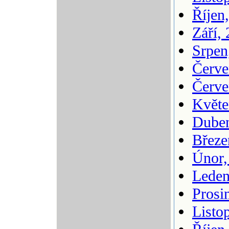
Říjen
Září,
Srpen
Červe
Červe
Květe
Duben
Březe
Únor,
Leden
Prosi
Listo