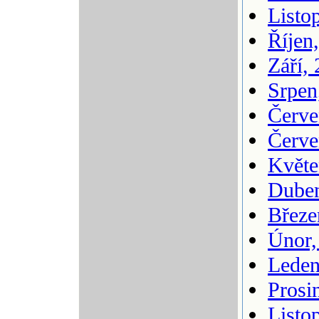
Listo
Říjen
Září,
Srpen
Červe
Červe
Květe
Duben
Březe
Únor,
Leden
Prosi
Listo