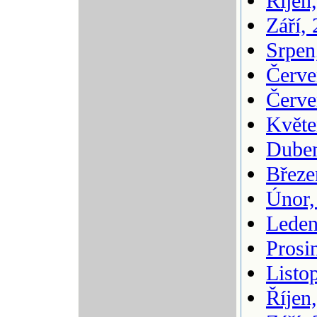
Říjen
Září,
Srpen
Červe
Červe
Květe
Duben
Březe
Únor,
Leden
Prosi
Listo
Říjen