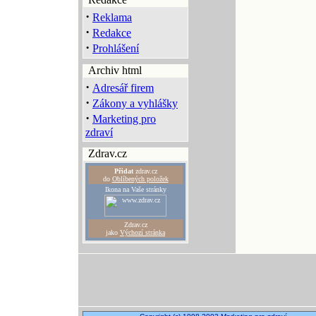
·
Reklama
·
Redakce
·
Prohlášení
Archiv html
·
Adresář firem
·
Zákony a vyhlášky
·
Marketing pro
zdraví
Zdrav.cz
Přidat
zdrav.cz
do
Oblíbených položek
Ikona na Vaše stránky
Zdrav.cz
jako
Výchozí stránka