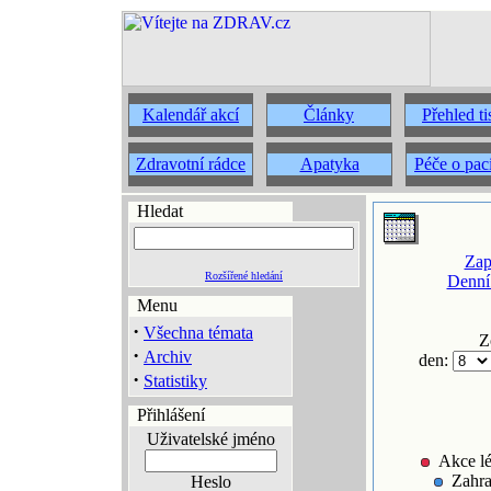
Kalendář akcí
Články
Přehled t
Zdravotní rádce
Apatyka
Péče o pac
Hledat
Zap
Rozšířené hledání
Denní
Menu
·
Všechna témata
Z
·
Archiv
den:
·
Statistiky
Přihlášení
Uživatelské jméno
Akce lé
Zahra
Heslo