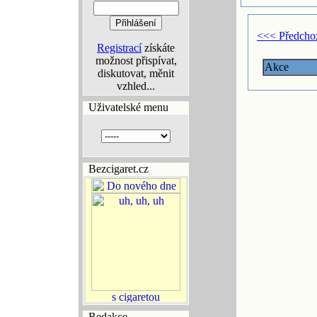
<<< Předcho
Registrací
získáte
možnost přispívat,
Akce
diskutovat, měnit
vzhled...
Uživatelské menu
Bezcigaret.cz
Redakce