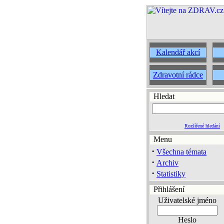
Kalendář akcí
Zdravotní rádce
Hledat
Rozšířené hledání
Menu
·
Všechna témata
·
Archiv
·
Statistiky
Přihlášení
Uživatelské jméno
Heslo