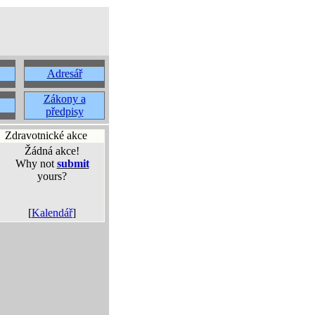
Adresář
Zákony a
předpisy
Zdravotnické akce
Žádná akce!
Why not
submit
yours?
[
Kalendář
]