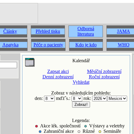
Odborná
Články
Přehled tisku
JAMA
literatura
Apatyka
Péče o pacienty
Kdo je kdo
WHO
Kalendář
Zapsat akci
Měsíční zobrazení
Denní zobrazení
Roční zobrazení
Vyhledat
Zobraz v následujícím pohledu:
den:
mďż˝s.:
rok:
Legenda:
Akce lék. společností
Výstavy a veletrhy
Zahraniční akce
Různé
Semináře