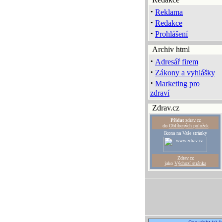
·
Reklama
·
Redakce
·
Prohlášení
Archiv html
·
Adresář firem
·
Zákony a vyhlášky
·
Marketing pro
zdraví
Zdrav.cz
Přidat
zdrav.cz
do
Oblíbených položek
Ikona na Vaše stránky
Zdrav.cz
jako
Výchozí stránka