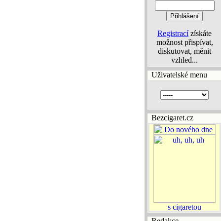
Registrací
získáte
možnost přispívat,
diskutovat, měnit
vzhled...
Uživatelské menu
Bezcigaret.cz
Redakce