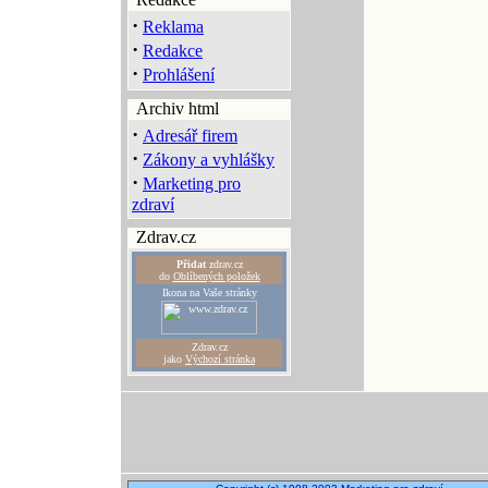
·
Reklama
·
Redakce
·
Prohlášení
Archiv html
·
Adresář firem
·
Zákony a vyhlášky
·
Marketing pro
zdraví
Zdrav.cz
Přidat
zdrav.cz
do
Oblíbených položek
Ikona na Vaše stránky
Zdrav.cz
jako
Výchozí stránka