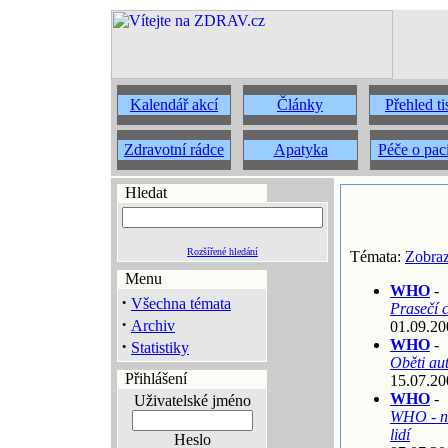
Kalendář akcí
Články
Přehled t
Zdravotní rádce
Apatyka
Péče o pac
Hledat
Rozšířené hledání
Témata:
Zobraz
Menu
WHO
-
·
Všechna témata
Prasečí c
·
Archiv
01.09.20
·
WHO
-
Statistiky
Oběti au
Přihlášení
15.07.20
WHO
-
Uživatelské jméno
WHO - na
lidí
Heslo