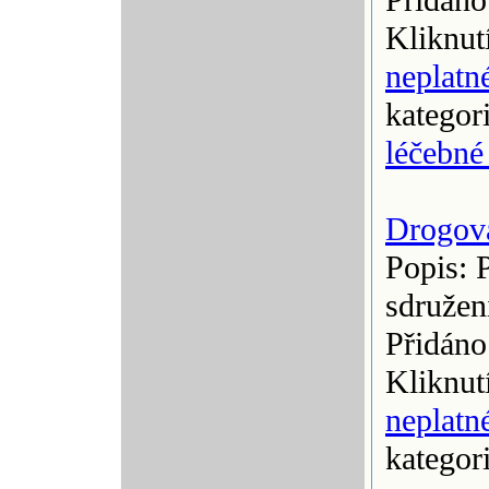
Přidáno
Kliknut
neplatn
kategor
léčebné
Drogov
Popis: 
sdruže
Přidáno
Kliknut
neplatn
kategor