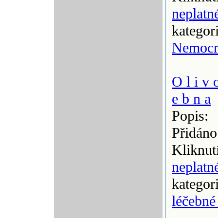
neplatn
kategor
Nemocn
O l i v o
e b n a
Popis:
Přidáno
Kliknut
neplatn
kategor
léčebné