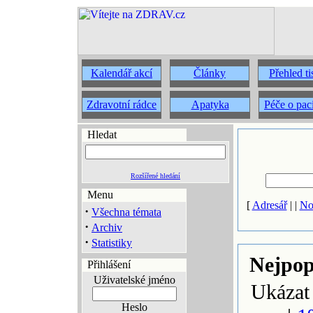
Kalendář akcí
Články
Přehled t
Zdravotní rádce
Apatyka
Péče o pac
Hledat
Rozšířené hledání
Menu
[
Adresář
| |
No
·
Všechna témata
·
Archiv
·
Statistiky
Nejpop
Přihlášení
Uživatelské jméno
Ukázat
Heslo