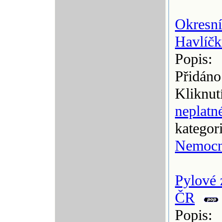
Okresn
Havlíč
Popis:
Přidáno
Kliknut
neplatn
kategor
Nemocn
Pylové 
ČR
Popis: