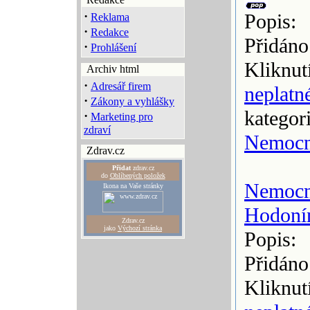
·
Popis:
Reklama
·
Redakce
Přidáno
·
Prohlášení
Kliknut
Archiv html
·
Adresář firem
neplatn
·
Zákony a vyhlášky
kategor
·
Marketing pro
zdraví
Nemocn
Zdrav.cz
Přidat
zdrav.cz
do
Oblíbených položek
Nemoc
Ikona na Vaše stránky
Hodoní
Zdrav.cz
jako
Výchozí stránka
Popis:
Přidáno
Kliknut