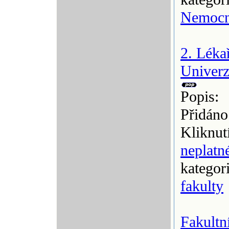
Nemocn
2. Léka
Univerz
Popis:
Přidáno
Kliknut
neplatn
kategor
fakulty
Fakultn