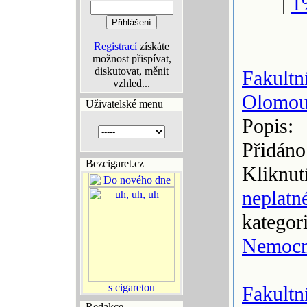
|
1
Registrací
získáte
možnost přispívat,
diskutovat, měnit
Fakultn
vzhled...
Olomo
Uživatelské menu
Popis:
Přidáno
Bezcigaret.cz
Kliknut
neplatn
kategor
Nemocn
Fakultn
Redakce