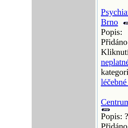
Psychia
Brno
Popis:
Přidáno
Kliknut
neplatn
kategor
léčebné
Centrum
Popis: 
Přidáno