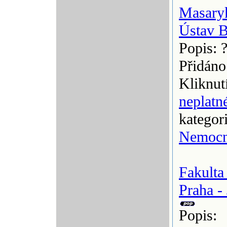
Masary
Ústav 
Popis: 
Přidáno
Kliknut
neplatn
kategor
Nemocn
Fakult
Praha -
Popis: