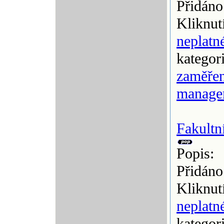
Přidáno
Kliknut
neplatn
kategor
zaměřen
manage
Fakultn
Popis:
Přidáno
Kliknut
neplatn
kategor