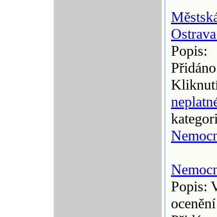
Městsk
Ostrav
Popis:
Přidáno
Kliknut
neplatn
kategor
Nemocn
Nemocn
Popis: 
ocenění