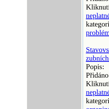
Kliknut
neplatn
kategor
problém
Stavovs
zubních
Popis:
Přidáno
Kliknut
neplatn
kategor