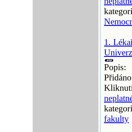
neplatn
kategor
Nemocn
1. Léka
Univerz
Popis:
Přidáno
Kliknut
neplatn
kategor
fakulty