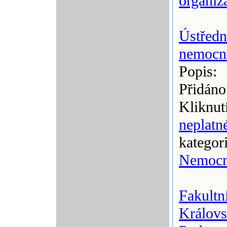
organiz
Ústředn
nemocn
Popis:
Přidáno
Kliknut
neplatn
kategor
Nemocn
Fakultn
Královs