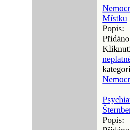
Nemocn
Místku
Popis:
Přidáno
Kliknut
neplatn
kategor
Nemocn
Psychia
Šternbe
Popis: