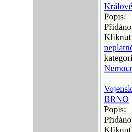
Králov
Popis:
Přidáno
Kliknut
neplatn
kategor
Nemocn
Vojens
BRNO
Popis:
Přidáno
Kliknut