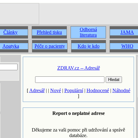
Odborná
Články
Přehled tisku
JAMA
literatura
Apatyka
Péče o pacienty
Kdo je kdo
WHO
ZDRAV.cz -- Adresář
[
Adresář
| |
Nové
|
Populární
|
Hodnocené
|
Náhodné
]
Report o neplatné adrese
Děkujeme za vaši pomoc při udržování a správě
databáze.