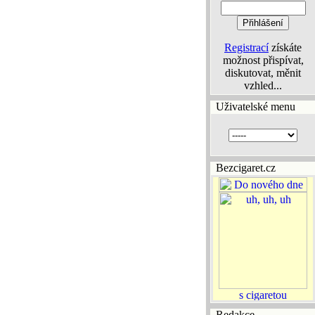
Registrací
získáte
možnost přispívat,
diskutovat, měnit
vzhled...
Uživatelské menu
Bezcigaret.cz
Redakce