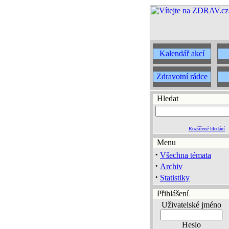
Kalendář akcí
Zdravotní rádce
Hledat
Rozšířené hledání
Menu
·
Všechna témata
·
Archiv
·
Statistiky
Přihlášení
Uživatelské jméno
Heslo