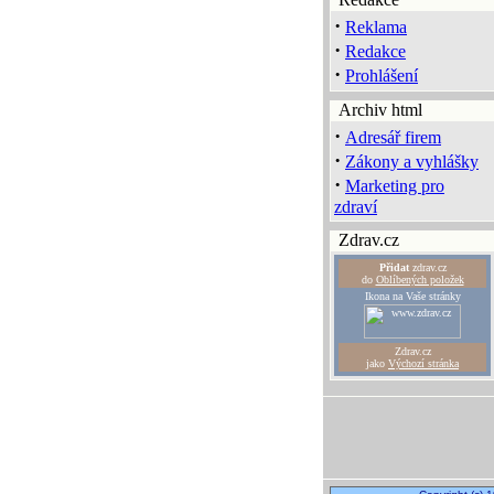
·
Reklama
·
Redakce
·
Prohlášení
Archiv html
·
Adresář firem
·
Zákony a vyhlášky
·
Marketing pro
zdraví
Zdrav.cz
Přidat
zdrav.cz
do
Oblíbených položek
Ikona na Vaše stránky
Zdrav.cz
jako
Výchozí stránka