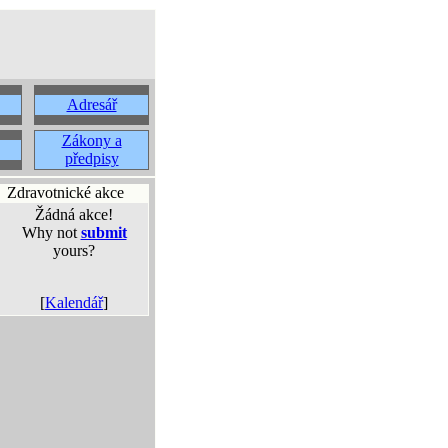
Adresář
Zákony a
předpisy
Zdravotnické akce
Žádná akce!
Why not
submit
yours?
[
Kalendář
]