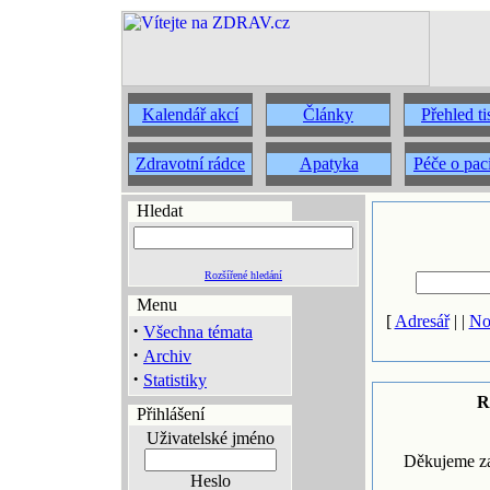
Kalendář akcí
Články
Přehled t
Zdravotní rádce
Apatyka
Péče o pac
Hledat
Rozšířené hledání
Menu
[
Adresář
| |
No
·
Všechna témata
·
Archiv
·
Statistiky
R
Přihlášení
Uživatelské jméno
Děkujeme za
Heslo