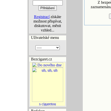
Z bezpe
zaznamenána 
Registrací
získáte
možnost přispívat,
diskutovat, měnit
vzhled...
Uživatelské menu
Bezcigaret.cz
Redakce