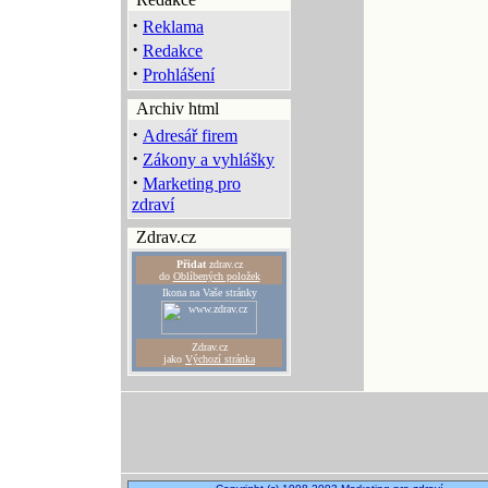
·
Reklama
·
Redakce
·
Prohlášení
Archiv html
·
Adresář firem
·
Zákony a vyhlášky
·
Marketing pro
zdraví
Zdrav.cz
Přidat
zdrav.cz
do
Oblíbených položek
Ikona na Vaše stránky
Zdrav.cz
jako
Výchozí stránka