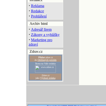
·
Reklama
·
Redakce
·
Prohlášení
Archiv html
·
Adresář firem
·
Zákony a vyhlášky
·
Marketing pro
zdraví
Zdrav.cz
Přidat
zdrav.cz
do
Oblíbených položek
Ikona na Vaše stránky
Zdrav.cz
jako
Výchozí stránka