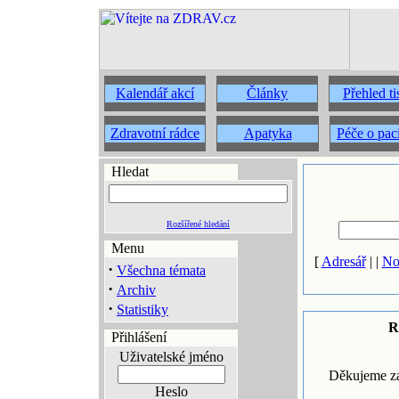
Kalendář akcí
Články
Přehled t
Zdravotní rádce
Apatyka
Péče o pac
Hledat
Rozšířené hledání
Menu
[
Adresář
| |
No
·
Všechna témata
·
Archiv
·
Statistiky
R
Přihlášení
Uživatelské jméno
Děkujeme za
Heslo