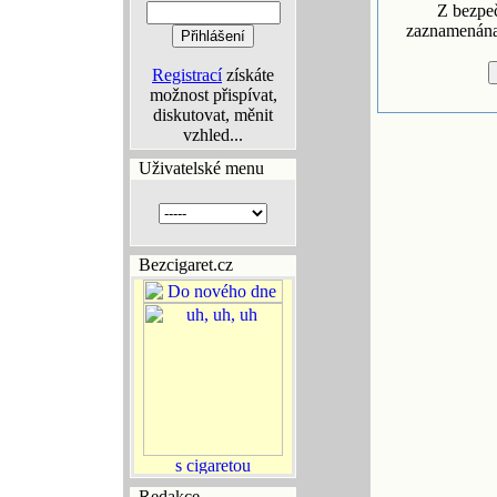
Z bezpe
zaznamenána 
Registrací
získáte
možnost přispívat,
diskutovat, měnit
vzhled...
Uživatelské menu
Bezcigaret.cz
Redakce