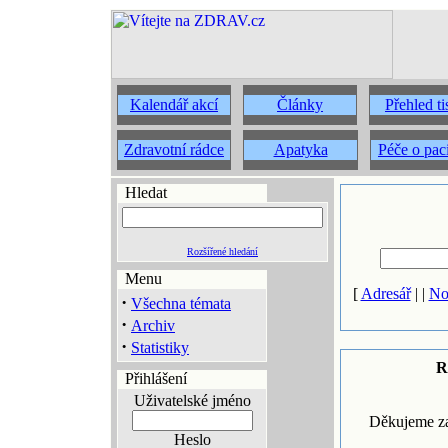
Kalendář akcí
Články
Přehled t
Zdravotní rádce
Apatyka
Péče o pac
Hledat
Rozšířené hledání
Menu
[
Adresář
| |
No
·
Všechna témata
·
Archiv
·
Statistiky
R
Přihlášení
Uživatelské jméno
Děkujeme za
Heslo