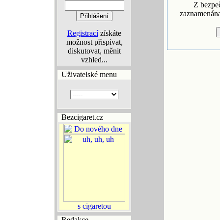
Z bezpe
zaznamenána 
Registrací
získáte
možnost přispívat,
diskutovat, měnit
vzhled...
Uživatelské menu
Bezcigaret.cz
Redakce