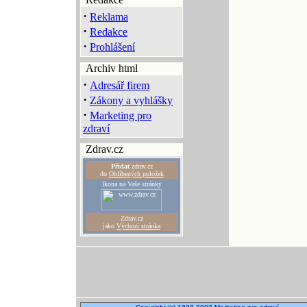
·
Reklama
·
Redakce
·
Prohlášení
Archiv html
·
Adresář firem
·
Zákony a vyhlášky
·
Marketing pro
zdraví
Zdrav.cz
Přidat
zdrav.cz
do
Oblíbených položek
Ikona na Vaše stránky
Zdrav.cz
jako
Výchozí stránka