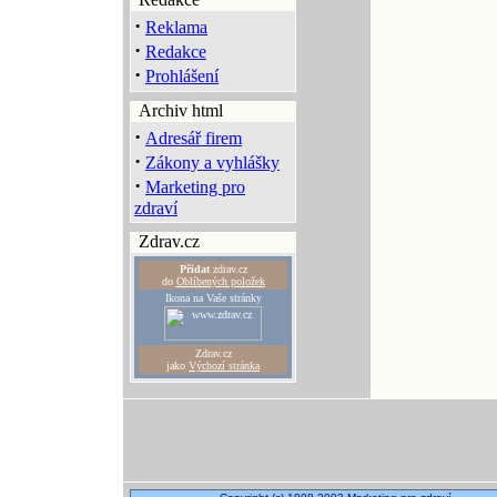
·
Reklama
·
Redakce
·
Prohlášení
Archiv html
·
Adresář firem
·
Zákony a vyhlášky
·
Marketing pro
zdraví
Zdrav.cz
Přidat
zdrav.cz
do
Oblíbených položek
Ikona na Vaše stránky
Zdrav.cz
jako
Výchozí stránka