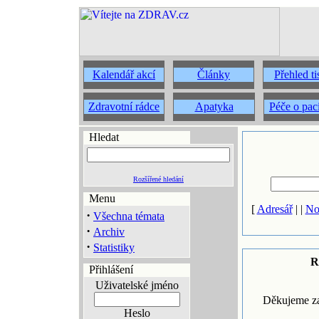
Kalendář akcí
Články
Přehled t
Zdravotní rádce
Apatyka
Péče o pac
Hledat
Rozšířené hledání
Menu
[
Adresář
| |
No
·
Všechna témata
·
Archiv
·
Statistiky
R
Přihlášení
Uživatelské jméno
Děkujeme za
Heslo