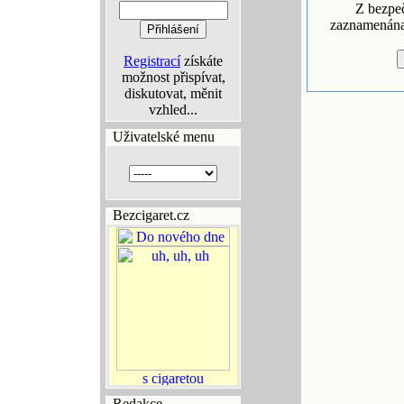
Z bezpe
zaznamenána 
Registrací
získáte
možnost přispívat,
diskutovat, měnit
vzhled...
Uživatelské menu
Bezcigaret.cz
Redakce