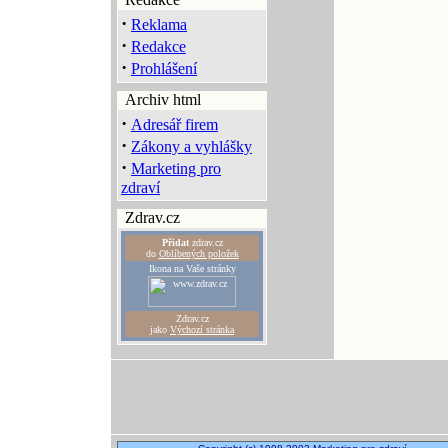
·
Reklama
·
Redakce
·
Prohlášení
Archiv html
·
Adresář firem
·
Zákony a vyhlášky
·
Marketing pro
zdraví
Zdrav.cz
Přidat
zdrav.cz
do
Oblíbených položek
Ikona na Vaše stránky
Zdrav.cz
jako
Výchozí stránka