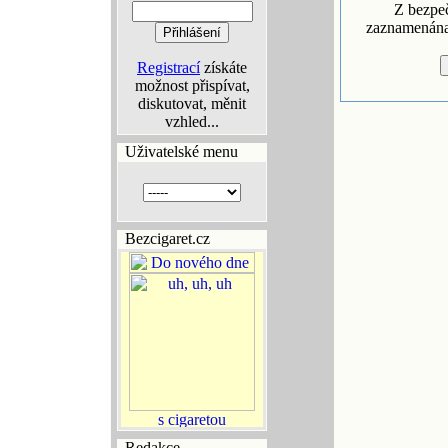
Z bezpe
zaznamenána 
Registrací
získáte
možnost přispívat,
diskutovat, měnit
vzhled...
Uživatelské menu
Bezcigaret.cz
Redakce