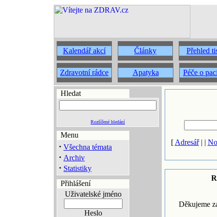
Kalendář akcí
Články
Přehled t
Zdravotní rádce
Apatyka
Péče o pac
Hledat
Rozšířené hledání
Menu
[
Adresář
| |
No
·
Všechna témata
·
Archiv
·
Statistiky
R
Přihlášení
Uživatelské jméno
Děkujeme za
Heslo