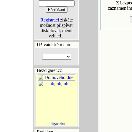
Z bezpe
zaznamenána 
Registrací
získáte
možnost přispívat,
diskutovat, měnit
vzhled...
Uživatelské menu
Bezcigaret.cz
Redakce