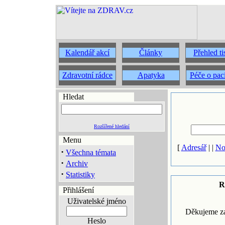
Kalendář akcí
Články
Přehled t
Zdravotní rádce
Apatyka
Péče o pac
Hledat
Rozšířené hledání
Menu
[
Adresář
| |
No
·
Všechna témata
·
Archiv
·
Statistiky
R
Přihlášení
Uživatelské jméno
Děkujeme za
Heslo