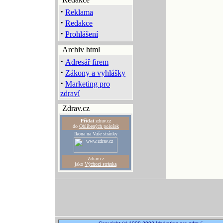
·
Reklama
·
Redakce
·
Prohlášení
Archiv html
·
Adresář firem
·
Zákony a vyhlášky
·
Marketing pro
zdraví
Zdrav.cz
Přidat
zdrav.cz
do
Oblíbených položek
Ikona na Vaše stránky
Zdrav.cz
jako
Výchozí stránka