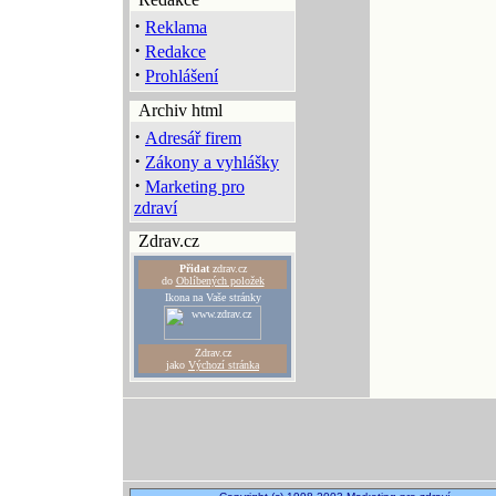
·
Reklama
·
Redakce
·
Prohlášení
Archiv html
·
Adresář firem
·
Zákony a vyhlášky
·
Marketing pro
zdraví
Zdrav.cz
Přidat
zdrav.cz
do
Oblíbených položek
Ikona na Vaše stránky
Zdrav.cz
jako
Výchozí stránka