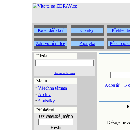
Kalendář akcí
Články
Přehled t
Zdravotní rádce
Apatyka
Péče o pac
Hledat
Rozšířené hledání
Menu
[
Adresář
| |
No
·
Všechna témata
·
Archiv
·
Statistiky
R
Přihlášení
Uživatelské jméno
Děkujeme za
Heslo