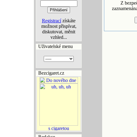
Z bezpe
zaznamenána 
Registrací
získáte
možnost přispívat,
diskutovat, měnit
vzhled...
Uživatelské menu
Bezcigaret.cz
Redakce