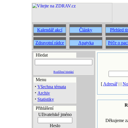
Kalendář akcí
Články
Přehled t
Zdravotní rádce
Apatyka
Péče o pac
Hledat
Rozšířené hledání
Menu
[
Adresář
| |
No
·
Všechna témata
·
Archiv
·
Statistiky
R
Přihlášení
Uživatelské jméno
Děkujeme za
Heslo