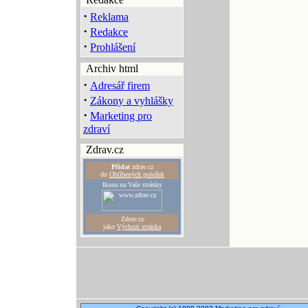
·
Reklama
·
Redakce
·
Prohlášení
Archiv html
·
Adresář firem
·
Zákony a vyhlášky
·
Marketing pro
zdraví
Zdrav.cz
Přidat
zdrav.cz
do
Oblíbených položek
Ikona na Vaše stránky
Zdrav.cz
jako
Výchozí stránka