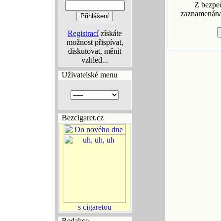
Z bezpe
zaznamenána 
Registrací
získáte
možnost přispívat,
diskutovat, měnit
vzhled...
Uživatelské menu
Bezcigaret.cz
Redakce