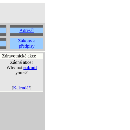
Adresář
Zákony a
předpisy
Zdravotnické akce
Žádná akce!
Why not
submit
yours?
[
Kalendář
]