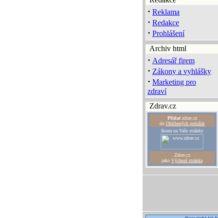
·
Reklama
·
Redakce
·
Prohlášení
Archiv html
·
Adresář firem
·
Zákony a vyhlášky
·
Marketing pro
zdraví
Zdrav.cz
Přidat
zdrav.cz
do
Oblíbených položek
Ikona na Vaše stránky
Zdrav.cz
jako
Výchozí stránka