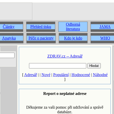
Odborná
Články
Přehled tisku
JAMA
literatura
Apatyka
Péče o pacienty
Kdo je kdo
WHO
ZDRAV.cz -- Adresář
[
Adresář
| |
Nové
|
Populární
|
Hodnocené
|
Náhodné
]
Report o neplatné adrese
Děkujeme za vaši pomoc při udržování a správě
databáze.