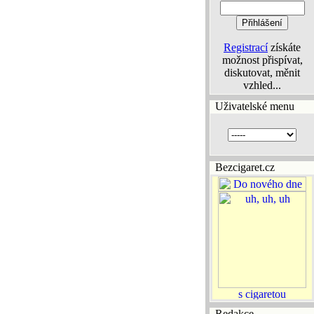
Registrací
získáte
možnost přispívat,
diskutovat, měnit
vzhled...
Uživatelské menu
Bezcigaret.cz
Redakce