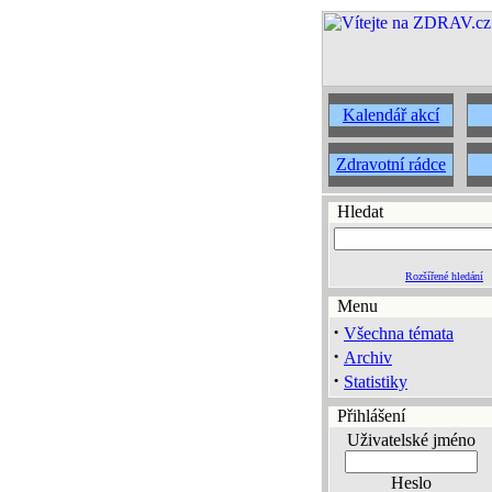
Kalendář akcí
Zdravotní rádce
Hledat
Rozšířené hledání
Menu
·
Všechna témata
·
Archiv
·
Statistiky
Přihlášení
Uživatelské jméno
Heslo