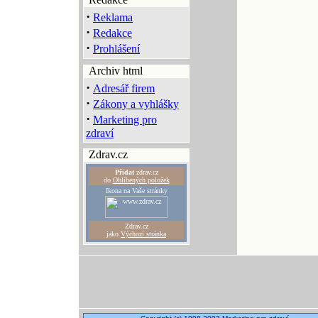
·
Reklama
·
Redakce
·
Prohlášení
Archiv html
·
Adresář firem
·
Zákony a vyhlášky
·
Marketing pro
zdraví
Zdrav.cz
Přidat
zdrav.cz
do
Oblíbených položek
Ikona na Vaše stránky
Zdrav.cz
jako
Výchozí stránka