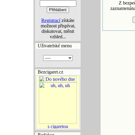
Z bezpe
zaznamenána 
Registrací
získáte
možnost přispívat,
diskutovat, měnit
vzhled...
Uživatelské menu
Bezcigaret.cz
Redakce