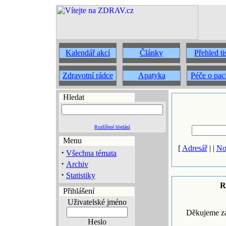
Kalendář akcí
Články
Přehled t
Zdravotní rádce
Apatyka
Péče o pac
Hledat
Rozšířené hledání
Menu
[
Adresář
| |
No
·
Všechna témata
·
Archiv
·
Statistiky
R
Přihlášení
Uživatelské jméno
Děkujeme za
Heslo