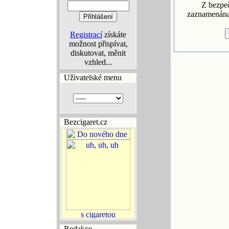
Z bezpe
zaznamenána 
Registrací
získáte
možnost přispívat,
diskutovat, měnit
vzhled...
Uživatelské menu
Bezcigaret.cz
Redakce