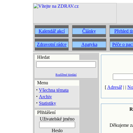
Kalendář akcí
Články
Přehled t
Zdravotní rádce
Apatyka
Péče o pac
Hledat
Rozšířené hledání
Menu
[
Adresář
| |
No
·
Všechna témata
·
Archiv
·
Statistiky
R
Přihlášení
Uživatelské jméno
Děkujeme za
Heslo