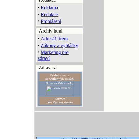
·
Reklama
·
Redakce
·
Prohlášení
Archiv html
·
Adresář firem
·
Zákony a vyhlášky
·
Marketing pro
zdraví
Zdrav.cz
Přidat
zdrav.cz
do
Oblíbených položek
Ikona na Vaše stránky
Zdrav.cz
jako
Výchozí stránka