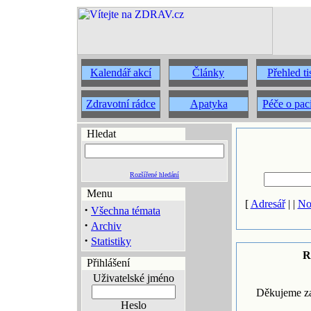
Kalendář akcí
Články
Přehled t
Zdravotní rádce
Apatyka
Péče o pac
Hledat
Rozšířené hledání
Menu
[
Adresář
| |
No
·
Všechna témata
·
Archiv
·
Statistiky
R
Přihlášení
Uživatelské jméno
Děkujeme za
Heslo