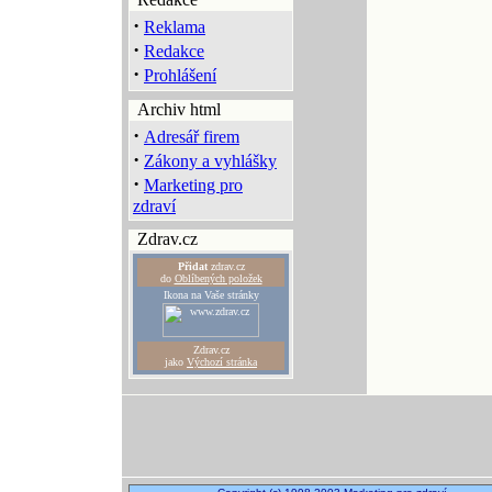
·
Reklama
·
Redakce
·
Prohlášení
Archiv html
·
Adresář firem
·
Zákony a vyhlášky
·
Marketing pro
zdraví
Zdrav.cz
Přidat
zdrav.cz
do
Oblíbených položek
Ikona na Vaše stránky
Zdrav.cz
jako
Výchozí stránka