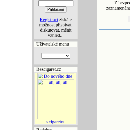
Z bezpe
zaznamenána 
Registrací
získáte
možnost přispívat,
diskutovat, měnit
vzhled...
Uživatelské menu
Bezcigaret.cz
Redakce