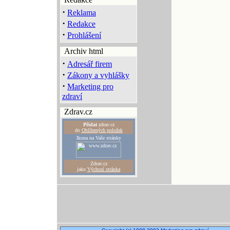
·
Reklama
·
Redakce
·
Prohlášení
Archiv html
·
Adresář firem
·
Zákony a vyhlášky
·
Marketing pro
zdraví
Zdrav.cz
Přidat
zdrav.cz
do
Oblíbených položek
Ikona na Vaše stránky
Zdrav.cz
jako
Výchozí stránka