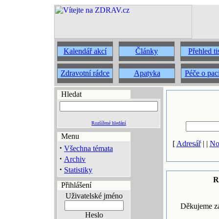
Kalendář akcí
Články
Přehled t
Zdravotní rádce
Apatyka
Péče o pac
Hledat
Rozšířené hledání
Menu
[
Adresář
| |
No
·
Všechna témata
·
Archiv
·
Statistiky
R
Přihlášení
Uživatelské jméno
Děkujeme za
Heslo