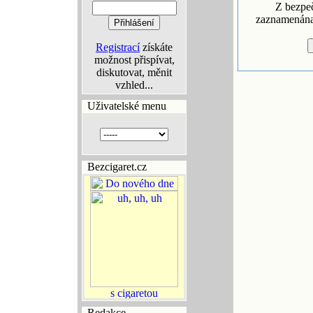
Z bezpe
zaznamenána 
Registrací
získáte
možnost přispívat,
diskutovat, měnit
vzhled...
Uživatelské menu
Bezcigaret.cz
Redakce