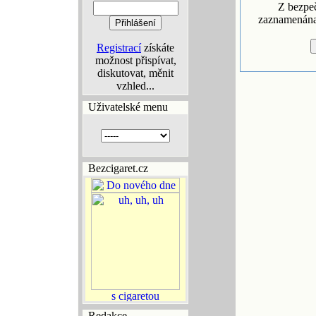
Z bezpe
zaznamenána 
Registrací
získáte
možnost přispívat,
diskutovat, měnit
vzhled...
Uživatelské menu
Bezcigaret.cz
Redakce