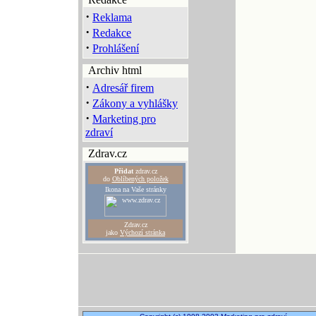
·
Reklama
·
Redakce
·
Prohlášení
Archiv html
·
Adresář firem
·
Zákony a vyhlášky
·
Marketing pro
zdraví
Zdrav.cz
Přidat
zdrav.cz
do
Oblíbených položek
Ikona na Vaše stránky
Zdrav.cz
jako
Výchozí stránka