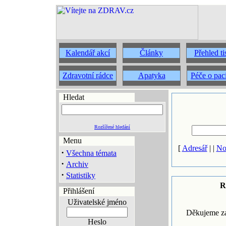
Kalendář akcí
Články
Přehled t
Zdravotní rádce
Apatyka
Péče o pac
Hledat
Rozšířené hledání
Menu
[
Adresář
| |
No
·
Všechna témata
·
Archiv
·
Statistiky
R
Přihlášení
Uživatelské jméno
Děkujeme za
Heslo