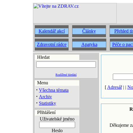
Kalendář akcí
Články
Přehled t
Zdravotní rádce
Apatyka
Péče o pac
Hledat
Rozšířené hledání
Menu
[
Adresář
| |
No
·
Všechna témata
·
Archiv
·
Statistiky
R
Přihlášení
Uživatelské jméno
Děkujeme za
Heslo