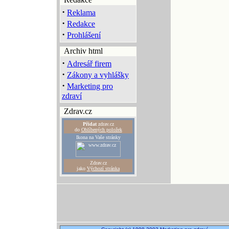
·
Reklama
·
Redakce
·
Prohlášení
Archiv html
·
Adresář firem
·
Zákony a vyhlášky
·
Marketing pro
zdraví
Zdrav.cz
Přidat
zdrav.cz
do
Oblíbených položek
Ikona na Vaše stránky
Zdrav.cz
jako
Výchozí stránka