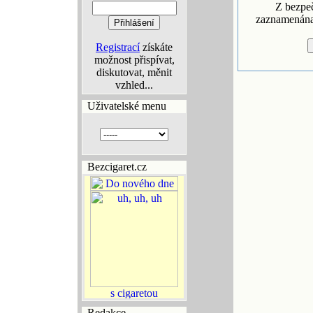
Z bezpe
zaznamenána 
Registrací
získáte
možnost přispívat,
diskutovat, měnit
vzhled...
Uživatelské menu
Bezcigaret.cz
Redakce