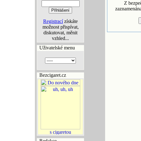
Z bezpe
zaznamenána 
Registrací
získáte
možnost přispívat,
diskutovat, měnit
vzhled...
Uživatelské menu
Bezcigaret.cz
Redakce