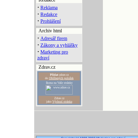
·
Reklama
·
Redakce
·
Prohlášení
Archiv html
·
Adresář firem
·
Zákony a vyhlášky
·
Marketing pro
zdraví
Zdrav.cz
Přidat
zdrav.cz
do
Oblíbených položek
Ikona na Vaše stránky
Zdrav.cz
jako
Výchozí stránka