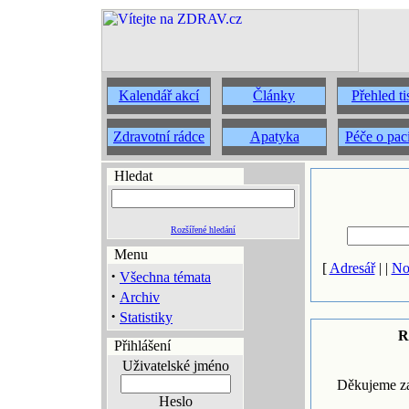
Kalendář akcí
Články
Přehled t
Zdravotní rádce
Apatyka
Péče o pac
Hledat
Rozšířené hledání
Menu
[
Adresář
| |
No
·
Všechna témata
·
Archiv
·
Statistiky
R
Přihlášení
Uživatelské jméno
Děkujeme za
Heslo