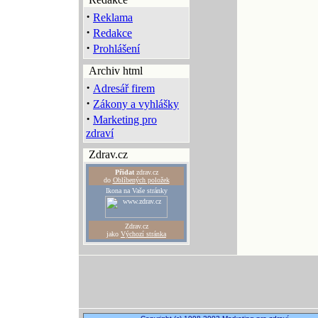
·
Reklama
·
Redakce
·
Prohlášení
Archiv html
·
Adresář firem
·
Zákony a vyhlášky
·
Marketing pro
zdraví
Zdrav.cz
Přidat
zdrav.cz
do
Oblíbených položek
Ikona na Vaše stránky
Zdrav.cz
jako
Výchozí stránka