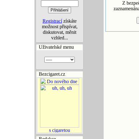
Z bezpe
zaznamenána 
Registrací
získáte
možnost přispívat,
diskutovat, měnit
vzhled...
Uživatelské menu
Bezcigaret.cz
Redakce