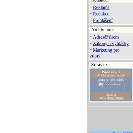
·
Reklama
·
Redakce
·
Prohlášení
Archiv html
·
Adresář firem
·
Zákony a vyhlášky
·
Marketing pro
zdraví
Zdrav.cz
Přidat
zdrav.cz
do
Oblíbených položek
Ikona na Vaše stránky
Zdrav.cz
jako
Výchozí stránka