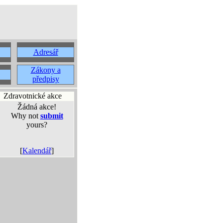
Adresář
Zákony a
předpisy
Zdravotnické akce
Žádná akce!
Why not
submit
yours?
[
Kalendář
]