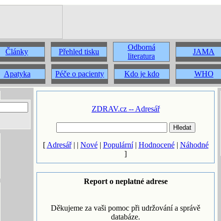
Odborná
Články
Přehled tisku
JAMA
literatura
Apatyka
Péče o pacienty
Kdo je kdo
WHO
ZDRAV.cz -- Adresář
[
Adresář
| |
Nové
|
Populární
|
Hodnocené
|
Náhodné
]
Report o neplatné adrese
Děkujeme za vaši pomoc při udržování a správě
databáze.