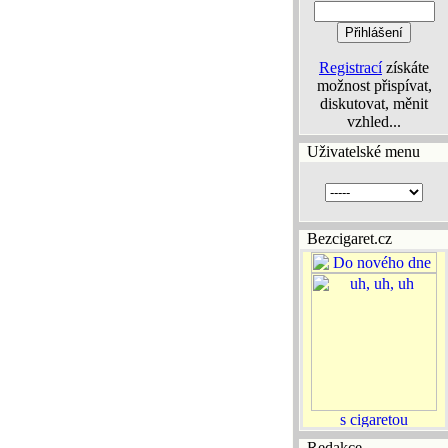
Registrací
získáte
možnost přispívat,
diskutovat, měnit
vzhled...
Uživatelské menu
Bezcigaret.cz
Redakce