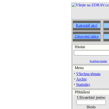
Kalendář akcí
Zdravotní rádce
Hledat
Rozšířené hledání
Menu
·
Všechna témata
·
Archiv
·
Statistiky
Přihlášení
Uživatelské jméno
Heslo