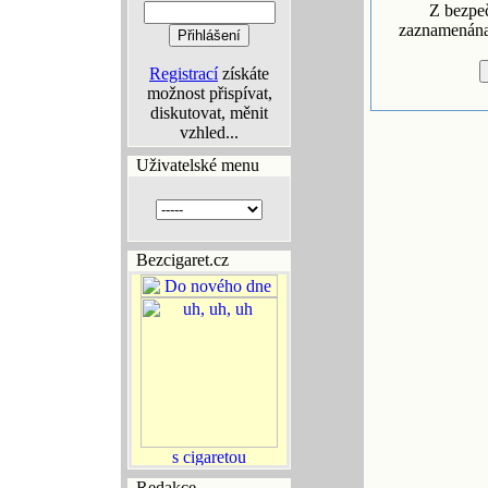
Z bezpe
zaznamenána 
Registrací
získáte
možnost přispívat,
diskutovat, měnit
vzhled...
Uživatelské menu
Bezcigaret.cz
Redakce