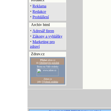
·
Reklama
·
Redakce
·
Prohlášení
Archiv html
·
Adresář firem
·
Zákony a vyhlášky
·
Marketing pro
zdraví
Zdrav.cz
Přidat
zdrav.cz
do
Oblíbených položek
Ikona na Vaše stránky
Zdrav.cz
jako
Výchozí stránka