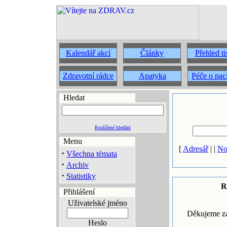
Kalendář akcí
Články
Přehled t
Zdravotní rádce
Apatyka
Péče o pac
Hledat
Rozšířené hledání
Menu
[
Adresář
| |
No
·
Všechna témata
·
Archiv
·
Statistiky
R
Přihlášení
Uživatelské jméno
Děkujeme za
Heslo