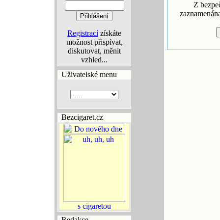
Z bezpe
zaznamenána 
Registrací
získáte
možnost přispívat,
diskutovat, měnit
vzhled...
Uživatelské menu
Bezcigaret.cz
Redakce