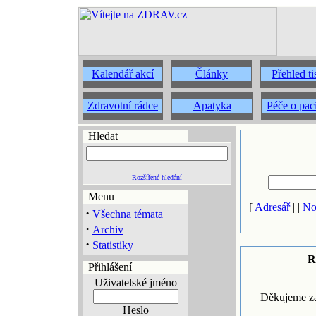
Kalendář akcí
Články
Přehled t
Zdravotní rádce
Apatyka
Péče o pac
Hledat
Rozšířené hledání
Menu
[
Adresář
| |
No
·
Všechna témata
·
Archiv
·
Statistiky
R
Přihlášení
Uživatelské jméno
Děkujeme za
Heslo