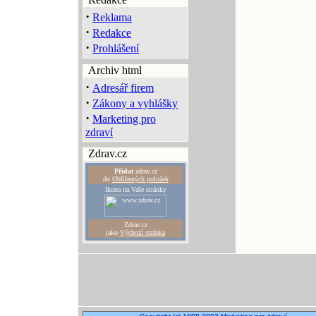
·
Reklama
·
Redakce
·
Prohlášení
Archiv html
·
Adresář firem
·
Zákony a vyhlášky
·
Marketing pro
zdraví
Zdrav.cz
Přidat
zdrav.cz
do
Oblíbených položek
Ikona na Vaše stránky
Zdrav.cz
jako
Výchozí stránka