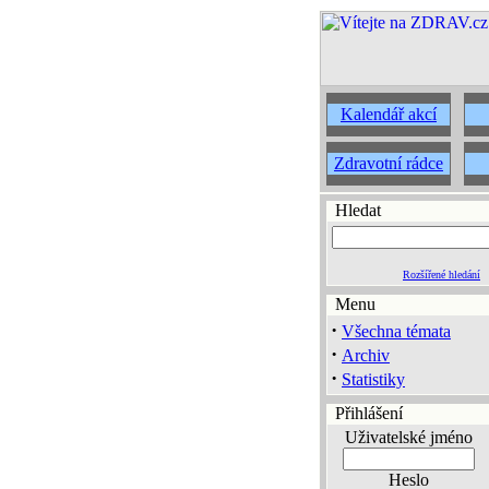
Kalendář akcí
Zdravotní rádce
Hledat
Rozšířené hledání
Menu
·
Všechna témata
·
Archiv
·
Statistiky
Přihlášení
Uživatelské jméno
Heslo