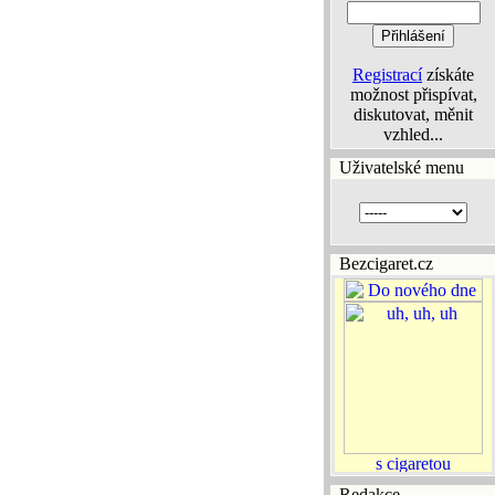
Registrací
získáte
možnost přispívat,
diskutovat, měnit
vzhled...
Uživatelské menu
Bezcigaret.cz
Redakce