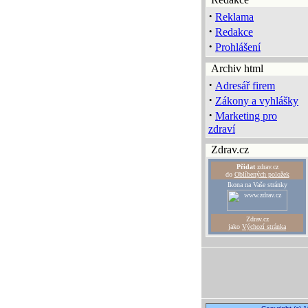
·
Reklama
·
Redakce
·
Prohlášení
Archiv html
·
Adresář firem
·
Zákony a vyhlášky
·
Marketing pro
zdraví
Zdrav.cz
Přidat
zdrav.cz
do
Oblíbených položek
Ikona na Vaše stránky
Zdrav.cz
jako
Výchozí stránka