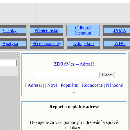
Odborná
Články
Přehled tisku
JAMA
literatura
Apatyka
Péče o pacienty
Kdo je kdo
WHO
ZDRAV.cz -- Adresář
[
Adresář
| |
Nové
|
Populární
|
Hodnocené
|
Náhodné
]
Report o neplatné adrese
Děkujeme za vaši pomoc při udržování a správě
databáze.