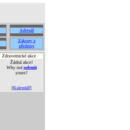
Adresář
Zákony a
předpisy
Zdravotnické akce
Žádná akce!
Why not
submit
yours?
[
Kalendář
]