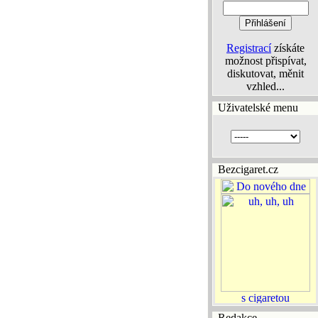
Registrací
získáte
možnost přispívat,
diskutovat, měnit
vzhled...
Uživatelské menu
Bezcigaret.cz
Redakce