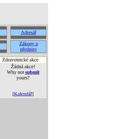
Adresář
Zákony a
předpisy
Zdravotnické akce
Žádná akce!
Why not
submit
yours?
[
Kalendář
]