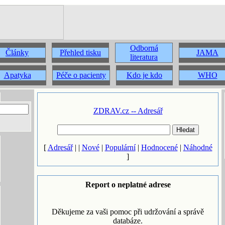
Odborná
Články
Přehled tisku
JAMA
literatura
Apatyka
Péče o pacienty
Kdo je kdo
WHO
ZDRAV.cz -- Adresář
[
Adresář
| |
Nové
|
Populární
|
Hodnocené
|
Náhodné
]
Report o neplatné adrese
Děkujeme za vaši pomoc při udržování a správě
databáze.