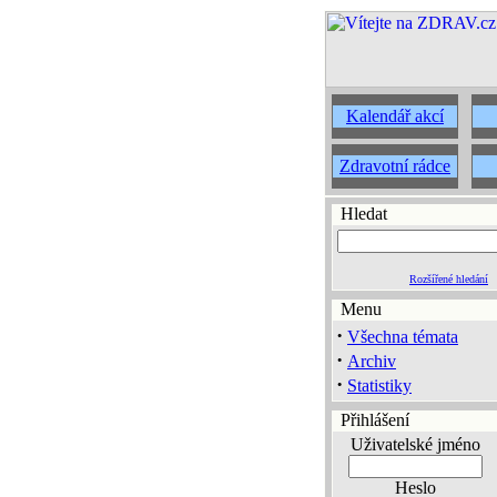
Kalendář akcí
Zdravotní rádce
Hledat
Rozšířené hledání
Menu
·
Všechna témata
·
Archiv
·
Statistiky
Přihlášení
Uživatelské jméno
Heslo