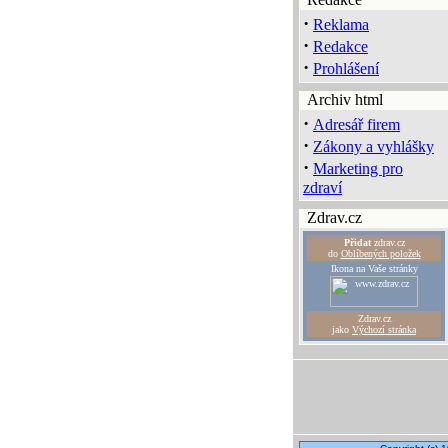
·
Reklama
·
Redakce
·
Prohlášení
Archiv html
·
Adresář firem
·
Zákony a vyhlášky
·
Marketing pro
zdraví
Zdrav.cz
Přidat
zdrav.cz
do
Oblíbených položek
Ikona na Vaše stránky
Zdrav.cz
jako
Výchozí stránka