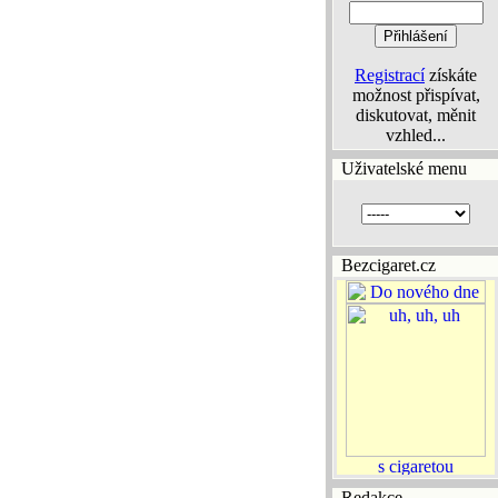
Registrací
získáte
možnost přispívat,
diskutovat, měnit
vzhled...
Uživatelské menu
Bezcigaret.cz
Redakce