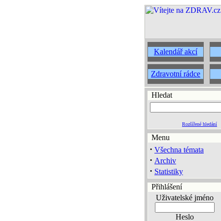
Kalendář akcí
Zdravotní rádce
Hledat
Rozšířené hledání
Menu
·
Všechna témata
·
Archiv
·
Statistiky
Přihlášení
Uživatelské jméno
Heslo