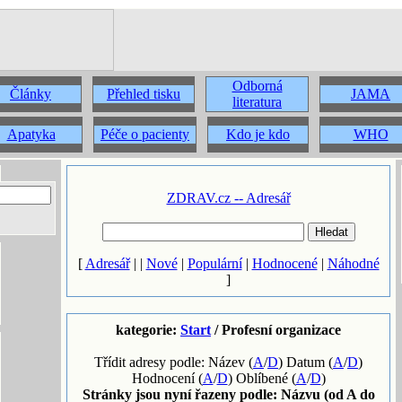
Odborná
Články
Přehled tisku
JAMA
literatura
Apatyka
Péče o pacienty
Kdo je kdo
WHO
ZDRAV.cz -- Adresář
[
Adresář
| |
Nové
|
Populární
|
Hodnocené
|
Náhodné
]
kategorie:
Start
/ Profesní organizace
Třídit adresy podle: Název (
A
/
D
) Datum (
A
/
D
)
Hodnocení (
A
/
D
) Oblíbené (
A
/
D
)
Stránky jsou nyní řazeny podle: Názvu (od A do