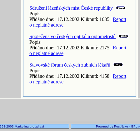
Sdružení lázeňských míst České republiky
Popis:
Přidáno dne:: 17.12.2002 Kliknutí: 1685 |
Report
o neplatné adrese
Společenstvo českých optiků a optometristů
Popis:
Přidáno dne:: 17.12.2002 Kliknutí: 2175 |
Report
o neplatné adrese
Stavovské fórum českých zubních lékařů
Popis:
Přidáno dne:: 17.12.2002 Kliknutí: 4158 |
Report
o neplatné adrese
1998-2003 Marketing pro zdraví
Powered by PostNuke - GPL r