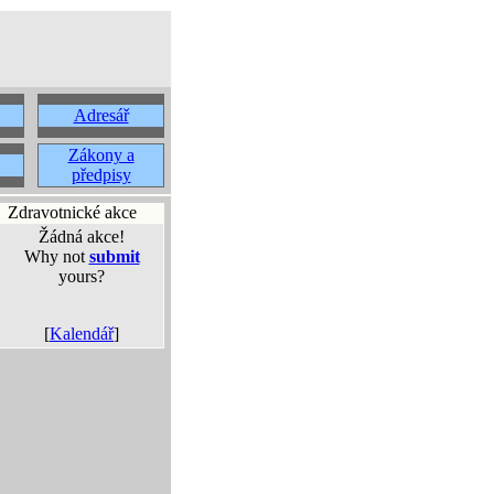
Adresář
Zákony a
předpisy
Zdravotnické akce
Žádná akce!
Why not
submit
yours?
[
Kalendář
]