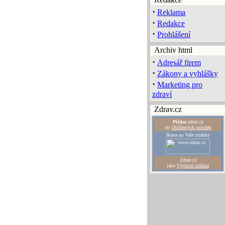
·
Reklama
·
Redakce
·
Prohlášení
Archiv html
·
Adresář firem
·
Zákony a vyhlášky
·
Marketing pro
zdraví
Zdrav.cz
Přidat
zdrav.cz
do
Oblíbených položek
Ikona na Vaše stránky
Zdrav.cz
jako
Výchozí stránka