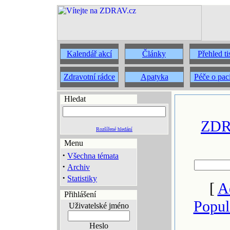
Kalendář akcí
Články
Přehled t
Zdravotní rádce
Apatyka
Péče o pac
Hledat
ZDRA
Rozšířené hledání
Menu
·
Všechna témata
·
Archiv
·
Statistiky
[
A
Přihlášení
Popul
Uživatelské jméno
Heslo