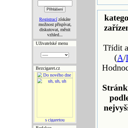
katego
Registrací
získáte
možnost přispívat,
zaříze
diskutovat, měnit
vzhled...
Uživatelské menu
Třídit 
(
A
/
Hodnoc
Bezcigaret.cz
Stránk
podl
nejvyš
Redakce