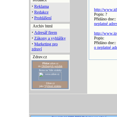
·
Reklama
http://www.id
·
Redakce
Popis: ?
·
Prohlášení
Přidáno dne::
neplatné adre
Archiv html
·
Adresář firem
http://www.ip
·
Popis:
Zákony a vyhlášky
Přidáno dne::
·
Marketing pro
o neplatné ad
zdraví
Zdrav.cz
Přidat
zdrav.cz
do
Oblíbených položek
Ikona na Vaše stránky
Zdrav.cz
jako
Výchozí stránka