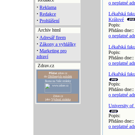
o neplatné ad
·
Reklama
·
Lékařská faku
Redakce
Králové
·
Prohlášení
Popis:
Archiv html
Přidáno dne::
o neplatné ad
·
Adresář firem
·
Zákony a vyhlášky
Lékařská faku
·
Marketing pro
Popis:
zdraví
Přidáno dne::
o neplatné ad
Zdrav.cz
Přidat
zdrav.cz
Lékařská fak
do
Oblíbených položek
Ikona na Vaše stránky
Popis:
Přidáno dne::
o neplatné ad
Zdrav.cz
jako
Výchozí stránka
University of
Popis:
Přidáno dne::
o neplatné ad