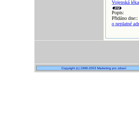
Vojenská lék
Popis:
Přidáno dne::
o neplatné ad
Copyright (c) 1998-2003 Marketing pro zdraví