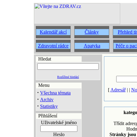
Kalendář akcí
Články
Přehled t
Zdravotní rádce
Apatyka
Péče o pac
Hledat
Rozšířené hledání
Menu
[
Adresář
| |
No
·
Všechna témata
·
Archiv
·
Statistiky
katego
Přihlášení
Uživatelské jméno
Třídit adres
Hodn
Heslo
Stránky jsou