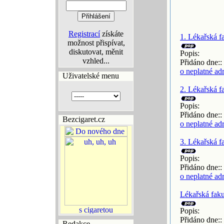
Registrací
získáte
1. Lékařská f
možnost přispívat,
diskutovat, měnit
Popis:
vzhled...
Přidáno dne::
o neplatné ad
Uživatelské menu
2. Lékařská f
Popis:
Přidáno dne::
Bezcigaret.cz
o neplatné ad
3. Lékařská f
Popis:
Přidáno dne::
o neplatné ad
Lékařská faku
Popis:
Přidáno dne::
Redakce