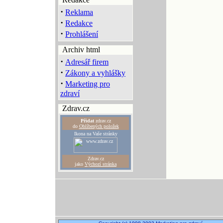
·
Reklama
·
Redakce
·
Prohlášení
Archiv html
·
Adresář firem
·
Zákony a vyhlášky
·
Marketing pro
zdraví
Zdrav.cz
Přidat
zdrav.cz
do
Oblíbených položek
Ikona na Vaše stránky
Zdrav.cz
jako
Výchozí stránka