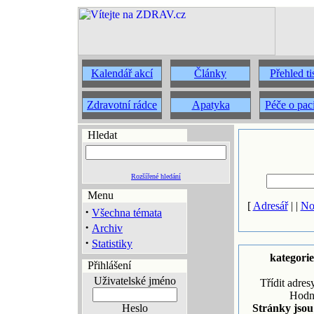
Kalendář akcí
Články
Přehled t
Zdravotní rádce
Apatyka
Péče o pac
Hledat
Rozšířené hledání
Menu
[
Adresář
| |
No
·
Všechna témata
·
Archiv
·
Statistiky
kategori
Přihlášení
Uživatelské jméno
Třídit adres
Hodn
Heslo
Stránky jsou