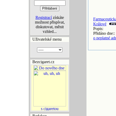
Registrací
získáte
Farmaceutická
možnost přispívat,
Králové
diskutovat, měnit
Popis:
vzhled...
Přidáno dne::
o neplatné ad
Uživatelské menu
Bezcigaret.cz
Redakce