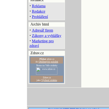
·
Reklama
·
Redakce
·
Prohlášení
Archiv html
·
Adresář firem
·
Zákony a vyhlášky
·
Marketing pro
zdraví
Zdrav.cz
Přidat
zdrav.cz
do
Oblíbených položek
Ikona na Vaše stránky
Zdrav.cz
jako
Výchozí stránka