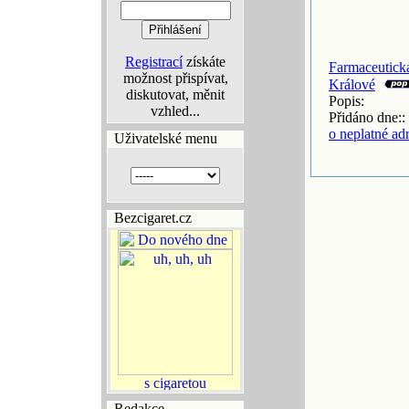
Registrací
získáte
Farmaceutická
možnost přispívat,
Králové
diskutovat, měnit
Popis:
vzhled...
Přidáno dne::
o neplatné ad
Uživatelské menu
Bezcigaret.cz
Redakce