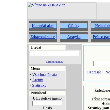
Kalendář akcí
Články
Přehled t
Zdravotní rádce
Apatyka
Péče o pac
Hledat
Rozšířené hledání
Menu
[
Adresář
| |
No
·
Všechna témata
·
Archiv
·
Statistiky
kategori
Přihlášení
Uživatelské jméno
Třídit adres
Hodn
Heslo
Stránky jsou