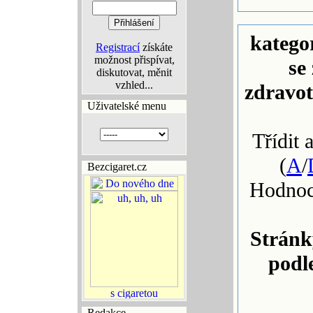
katego
Registrací
získáte
možnost přispívat,
se
diskutovat, měnit
vzhled...
zdravo
Uživatelské menu
Třídit 
(
A
/
Bezcigaret.cz
Hodnoc
Stránk
podl
Redakce