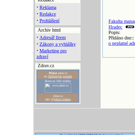
·
Reklama
·
Redakce
·
Prohlášení
Fakulta mana
Hradec
Archiv html
Popis:
·
Adresář firem
Přidáno dne::
·
o neplatné ad
Zákony a vyhlášky
·
Marketing pro
zdraví
Zdrav.cz
Přidat
zdrav.cz
do
Oblíbených položek
Ikona na Vaše stránky
Zdrav.cz
jako
Výchozí stránka