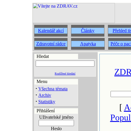
Kalendář akcí
Články
Přehled t
Zdravotní rádce
Apatyka
Péče o pac
Hledat
ZDRA
Rozšířené hledání
Menu
·
Všechna témata
·
Archiv
·
Statistiky
[
A
Přihlášení
Popul
Uživatelské jméno
Heslo