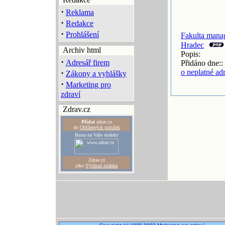
·
Reklama
·
Redakce
·
Prohlášení
Fakulta mana
Hradec
Archiv html
Popis:
·
Adresář firem
Přidáno dne::
·
o neplatné ad
Zákony a vyhlášky
·
Marketing pro
zdraví
Zdrav.cz
Přidat
zdrav.cz
do
Oblíbených položek
Ikona na Vaše stránky
Zdrav.cz
jako
Výchozí stránka