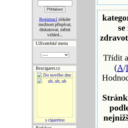
katego
Registrací
získáte
možnost přispívat,
se
diskutovat, měnit
vzhled...
zdravo
Uživatelské menu
Třídit 
(
A
/
Bezcigaret.cz
Hodnoc
Stránk
podl
nejniž
Redakce