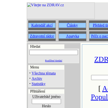
Kalendář akcí
Články
Přehled t
Zdravotní rádce
Apatyka
Péče o pac
Hledat
ZDRA
Rozšířené hledání
Menu
·
Všechna témata
·
Archiv
·
Statistiky
[
A
Přihlášení
Popul
Uživatelské jméno
Heslo