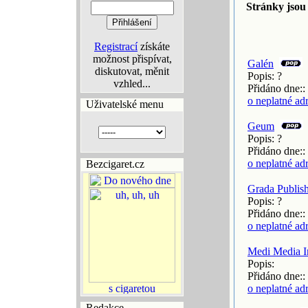
Stránky jsou
Registrací
získáte
možnost přispívat,
Galén
diskutovat, měnit
Popis: ?
vzhled...
Přidáno dne::
o neplatné ad
Uživatelské menu
Geum
Popis: ?
Přidáno dne::
o neplatné ad
Bezcigaret.cz
Grada Publishi
Popis: ?
Přidáno dne::
o neplatné ad
Medi Media In
Popis:
Přidáno dne::
o neplatné ad
Redakce