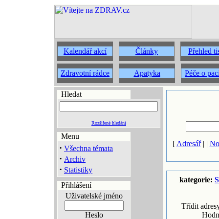
Kalendář akcí
Články
Přehled t
Zdravotní rádce
Apatyka
Péče o pac
Hledat
Rozšířené hledání
Menu
[
Adresář
| |
No
·
Všechna témata
·
Archiv
·
Statistiky
kategorie:
S
Přihlášení
Uživatelské jméno
Třídit adres
Heslo
Hodn