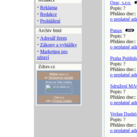
Orac, s.r.o.
·
Reklama
Popis: ?
·
Přidáno dne::
Redakce
o neplatné ad
·
Prohlášení
Archiv html
Panax
Popis: ?
·
Adresář firem
Přidáno dne::
·
Zákony a vyhlášky
o neplatné ad
·
Marketing pro
zdraví
Praha Publishi
Popis: ?
Zdrav.cz
Přidáno dne::
o neplatné ad
Přidat
zdrav.cz
do
Oblíbených položek
Ikona na Vaše stránky
Sdružení MAC,
Popis: ?
Přidáno dne::
Zdrav.cz
jako
Výchozí stránka
o neplatné ad
Verlag Dashöfe
Popis: ?
Přidáno dne::
o neplatné ad