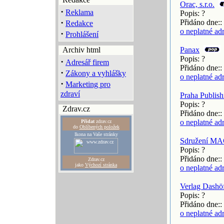
Orac, s.r.o.
·
Reklama
Popis: ?
·
Přidáno dne::
Redakce
o neplatné ad
·
Prohlášení
Archiv html
Panax
Popis: ?
·
Adresář firem
Přidáno dne::
·
Zákony a vyhlášky
o neplatné ad
·
Marketing pro
zdraví
Praha Publishi
Popis: ?
Zdrav.cz
Přidáno dne::
o neplatné ad
Přidat
zdrav.cz
do
Oblíbených položek
Ikona na Vaše stránky
Sdružení MAC,
Popis: ?
Přidáno dne::
Zdrav.cz
jako
Výchozí stránka
o neplatné ad
Verlag Dashöfe
Popis: ?
Přidáno dne::
o neplatné ad