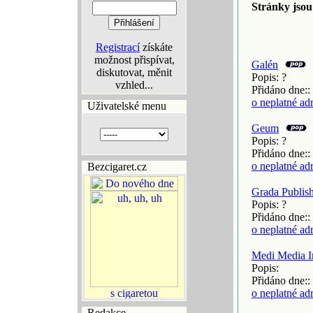
Stránky jsou
Registrací
získáte
možnost přispívat,
Galén
diskutovat, měnit
Popis: ?
vzhled...
Přidáno dne::
o neplatné ad
Uživatelské menu
Geum
Popis: ?
Přidáno dne::
o neplatné ad
Bezcigaret.cz
Grada Publishi
Popis: ?
Přidáno dne::
o neplatné ad
Medi Media In
Popis:
Přidáno dne::
o neplatné ad
Redakce