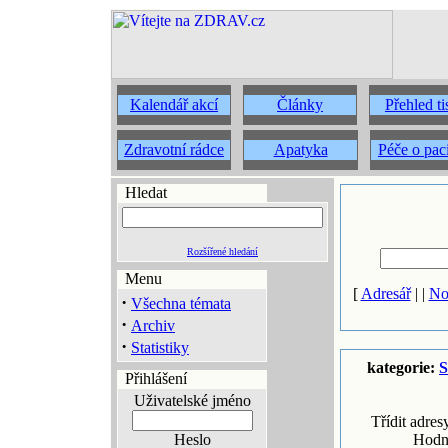
Kalendář akcí
Články
Přehled t
Zdravotní rádce
Apatyka
Péče o pac
Hledat
Rozšířené hledání
Menu
[
Adresář
| |
No
·
Všechna témata
·
Archiv
·
Statistiky
kategorie:
S
Přihlášení
Uživatelské jméno
Třídit adres
Heslo
Hodn