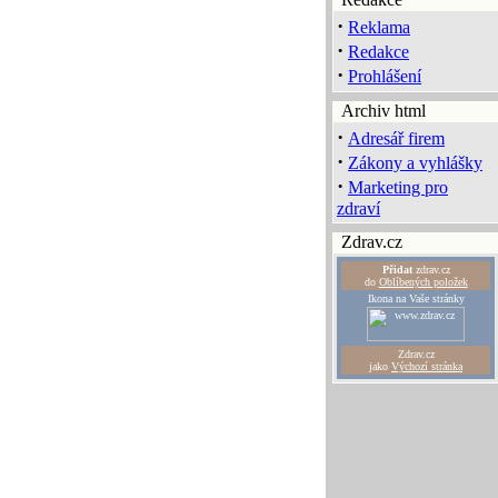
·
Reklama
·
Redakce
·
Prohlášení
Archiv html
·
Adresář firem
·
Zákony a vyhlášky
·
Marketing pro
zdraví
Zdrav.cz
Přidat
zdrav.cz
do
Oblíbených položek
Ikona na Vaše stránky
Zdrav.cz
jako
Výchozí stránka