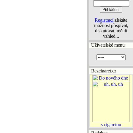
Registrací
získáte
možnost přispívat,
diskutovat, měnit
vzhled...
Uživatelské menu
Bezcigaret.cz
Redakce