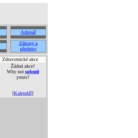
Adresář
Zákony a
předpisy
Zdravotnické akce
Žádná akce!
Why not
submit
yours?
[
Kalendář
]