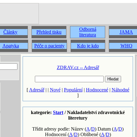
Odborná
Články
Přehled tisku
JAMA
literatura
Apatyka
Péče o pacienty
Kdo je kdo
WHO
ZDRAV.cz -- Adresář
[
Adresář
| |
Nové
|
Populární
|
Hodnocené
|
Náhodné
]
kategorie:
Start
/ Nakladatelství zdravotnické
literetury
Třídit adresy podle: Název (
A
/
D
) Datum (
A
/
D
)
Hodnocení (
A
/
D
) Oblíbené (
A
/
D
)