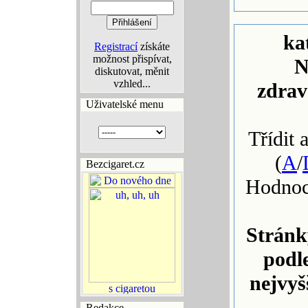
ka
Registrací
získáte
možnost přispívat,
N
diskutovat, měnit
vzhled...
zdrav
Uživatelské menu
Třídit 
(
A
/
Bezcigaret.cz
Hodnoc
Stránk
podl
nejvyš
Redakce