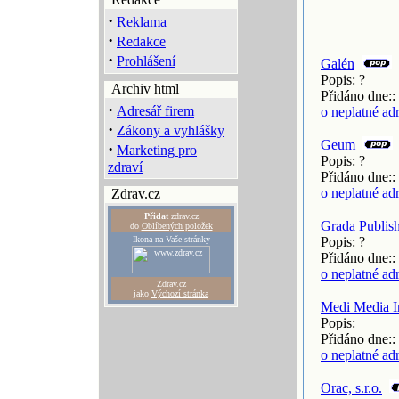
·
Reklama
·
Redakce
·
Prohlášení
Galén
Popis: ?
Archiv html
Přidáno dne::
·
Adresář firem
o neplatné ad
·
Zákony a vyhlášky
Geum
·
Marketing pro
Popis: ?
zdraví
Přidáno dne::
o neplatné ad
Zdrav.cz
Přidat
zdrav.cz
Grada Publishi
do
Oblíbených položek
Ikona na Vaše stránky
Popis: ?
Přidáno dne::
o neplatné ad
Zdrav.cz
jako
Výchozí stránka
Medi Media In
Popis:
Přidáno dne::
o neplatné ad
Orac, s.r.o.