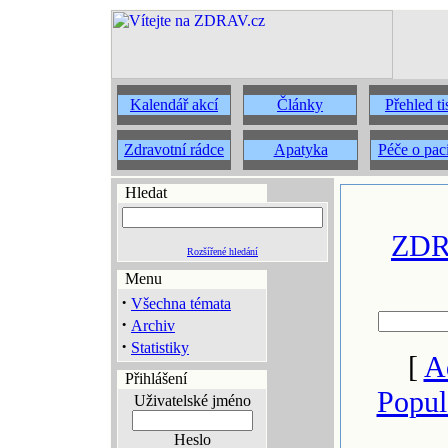
Kalendář akcí
Články
Přehled t
Zdravotní rádce
Apatyka
Péče o pac
Hledat
ZDRA
Rozšířené hledání
Menu
·
Všechna témata
·
Archiv
·
Statistiky
[
A
Přihlášení
Popul
Uživatelské jméno
Heslo