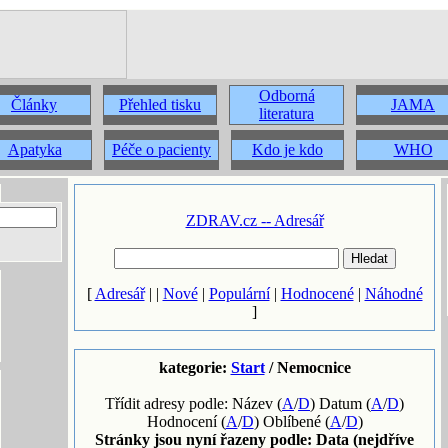
Odborná
Články
Přehled tisku
JAMA
literatura
Apatyka
Péče o pacienty
Kdo je kdo
WHO
ZDRAV.cz -- Adresář
[
Adresář
| |
Nové
|
Populární
|
Hodnocené
|
Náhodné
]
kategorie:
Start
/ Nemocnice
Třídit adresy podle: Název (
A
/
D
) Datum (
A
/
D
)
Hodnocení (
A
/
D
) Oblíbené (
A
/
D
)
Stránky jsou nyní řazeny podle: Data (nejdříve