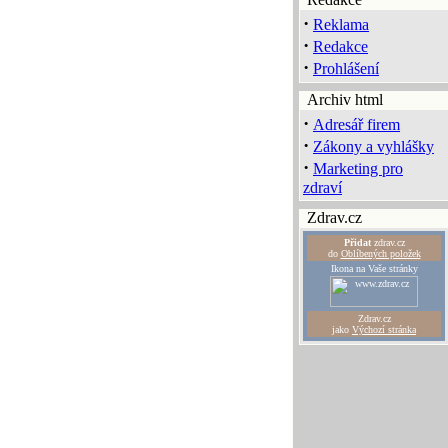
·
Reklama
·
Redakce
·
Prohlášení
Archiv html
·
Adresář firem
·
Zákony a vyhlášky
·
Marketing pro
zdraví
Zdrav.cz
Přidat
zdrav.cz
do
Oblíbených položek
Ikona na Vaše stránky
Zdrav.cz
jako
Výchozí stránka