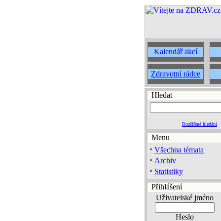
Kalendář akcí
Zdravotní rádce
Hledat
Rozšířené hledání
Menu
·
Všechna témata
·
Archiv
·
Statistiky
Přihlášení
Uživatelské jméno
Heslo