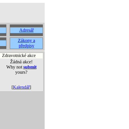
Adresář
Zákony a
předpisy
Zdravotnické akce
Žádná akce!
Why not
submit
yours?
[
Kalendář
]