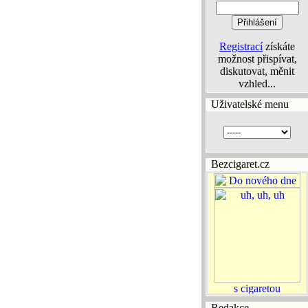
Registrací
získáte
možnost přispívat,
diskutovat, měnit
vzhled...
Uživatelské menu
Bezcigaret.cz
Redakce