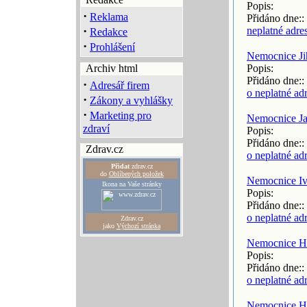
Popis:
·
Reklama
Přidáno dne::
·
neplatné adre
Redakce
·
Prohlášení
Nemocnice Ji
Archiv html
Popis:
Přidáno dne::
·
Adresář firem
o neplatné ad
·
Zákony a vyhlášky
·
Marketing pro
Nemocnice Ja
zdraví
Popis:
Přidáno dne::
Zdrav.cz
o neplatné ad
Přidat
zdrav.cz
do
Oblíbených položek
Nemocnice Iv
Ikona na Vaše stránky
Popis:
Přidáno dne::
o neplatné ad
Zdrav.cz
jako
Výchozí stránka
Nemocnice H
Popis:
Přidáno dne::
o neplatné ad
Nemocnice H