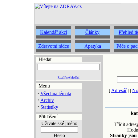
Kalendář akcí
Články
Přehled t
Zdravotní rádce
Apatyka
Péče o pac
Hledat
Rozšířené hledání
Menu
[
Adresář
| |
No
·
Všechna témata
·
Archiv
·
Statistiky
kat
Přihlášení
Uživatelské jméno
Třídit adres
Hodn
Heslo
Stránky jsou