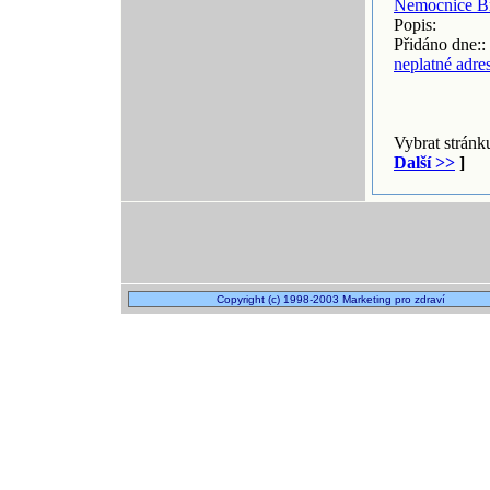
Nemocnice B
Popis:
Přidáno dne::
neplatné adre
Vybrat strán
Další >>
]
Copyright (c) 1998-2003 Marketing pro zdraví