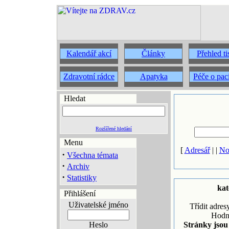
Kalendář akcí
Články
Přehled t
Zdravotní rádce
Apatyka
Péče o pac
Hledat
Rozšířené hledání
Menu
[
Adresář
| |
No
·
Všechna témata
·
Archiv
·
Statistiky
kat
Přihlášení
Uživatelské jméno
Třídit adres
Hodn
Heslo
Stránky jsou