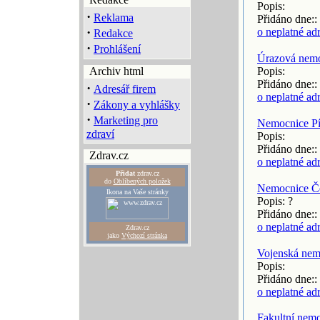
Popis:
·
Reklama
Přidáno dne::
·
o neplatné ad
Redakce
·
Prohlášení
Úrazová nem
Archiv html
Popis:
Přidáno dne::
·
Adresář firem
o neplatné ad
·
Zákony a vyhlášky
·
Marketing pro
Nemocnice Pí
zdraví
Popis:
Přidáno dne::
Zdrav.cz
o neplatné ad
Přidat
zdrav.cz
do
Oblíbených položek
Nemocnice Č
Ikona na Vaše stránky
Popis: ?
Přidáno dne::
o neplatné ad
Zdrav.cz
jako
Výchozí stránka
Vojenská ne
Popis:
Přidáno dne::
o neplatné ad
Fakultní nem