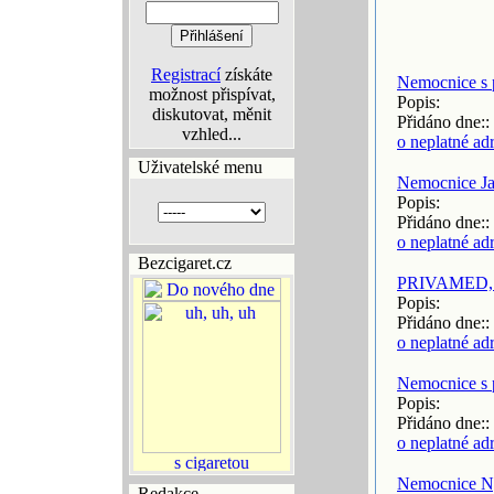
Registrací
získáte
Nemocnice s 
možnost přispívat,
Popis:
diskutovat, měnit
Přidáno dne::
vzhled...
o neplatné ad
Uživatelské menu
Nemocnice Ja
Popis:
Přidáno dne::
o neplatné ad
Bezcigaret.cz
PRIVAMED, m
Popis:
Přidáno dne::
o neplatné ad
Nemocnice s p
Popis:
Přidáno dne::
o neplatné ad
Nemocnice 
Redakce