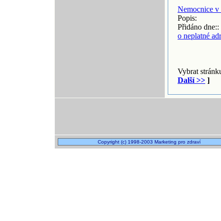
Nemocnice v 
Popis:
Přidáno dne::
o neplatné ad
Vybrat strán
Další >>
]
Copyright (c) 1998-2003 Marketing pro zdraví