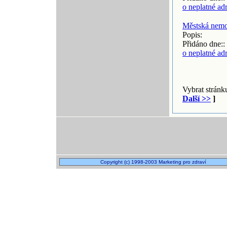
o neplatné ad
Městská nemo
Popis:
Přidáno dne::
o neplatné ad
Vybrat strán
Další >>
]
Copyright (c) 1998-2003 Marketing pro zdraví