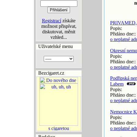
n
Registrací
získáte
PRIVAMED, m
možnost přispívat,
Popis:
diskutovat, měnit
Přidáno dne::
vzhled...
o neplatné ad
Uživatelské menu
Okresní nem
Popis:
Přidáno dne::
o neplatné ad
Bezcigaret.cz
Podřipská nem
Labem
Popis:
Přidáno dne::
o neplatné ad
Nemocnice K
Popis:
Přidáno dne::
o neplatné ad
Redakce