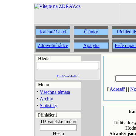
Kalendář akcí
Články
Přehled t
Zdravotní rádce
Apatyka
Péče o pac
Hledat
Rozšířené hledání
Menu
[
Adresář
| |
No
·
Všechna témata
·
Archiv
·
Statistiky
kat
Přihlášení
Uživatelské jméno
Třídit adres
Hodn
Heslo
Stránky jsou