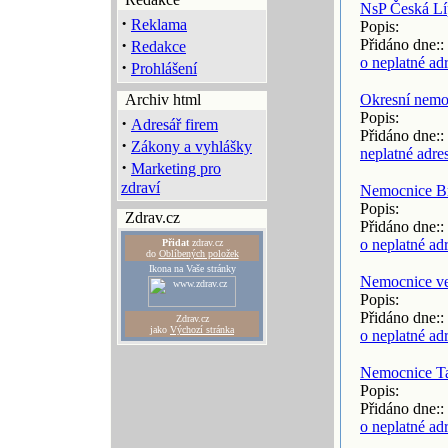
NsP Česká Lí
·
Reklama
Popis:
·
Přidáno dne::
Redakce
o neplatné ad
·
Prohlášení
Archiv html
Okresní nemo
Popis:
·
Adresář firem
Přidáno dne::
·
Zákony a vyhlášky
neplatné adre
·
Marketing pro
zdraví
Nemocnice B
Popis:
Zdrav.cz
Přidáno dne::
o neplatné ad
Přidat
zdrav.cz
do
Oblíbených položek
Ikona na Vaše stránky
Nemocnice ve
Popis:
Přidáno dne::
Zdrav.cz
jako
Výchozí stránka
o neplatné ad
Nemocnice T
Popis:
Přidáno dne::
o neplatné ad