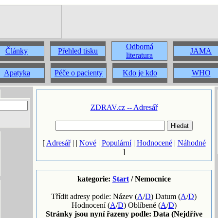
Odborná
Články
Přehled tisku
JAMA
literatura
Apatyka
Péče o pacienty
Kdo je kdo
WHO
ZDRAV.cz -- Adresář
[
Adresář
| |
Nové
|
Populární
|
Hodnocené
|
Náhodné
]
kategorie:
Start
/ Nemocnice
Třídit adresy podle: Název (
A
/
D
) Datum (
A
/
D
)
Hodnocení (
A
/
D
) Oblíbené (
A
/
D
)
Stránky jsou nyní řazeny podle: Data (Nejdříve