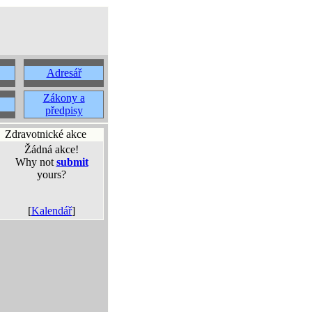
Adresář
Zákony a
předpisy
Zdravotnické akce
Žádná akce!
Why not
submit
yours?
[
Kalendář
]