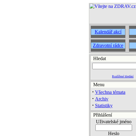
Kalendář akcí
Zdravotní rádce
Hledat
Rozšířené hledání
Menu
·
Všechna témata
·
Archiv
·
Statistiky
Přihlášení
Uživatelské jméno
Heslo