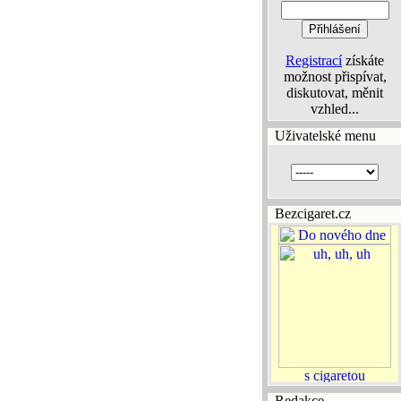
Registrací
získáte
možnost přispívat,
diskutovat, měnit
vzhled...
Uživatelské menu
Bezcigaret.cz
Redakce