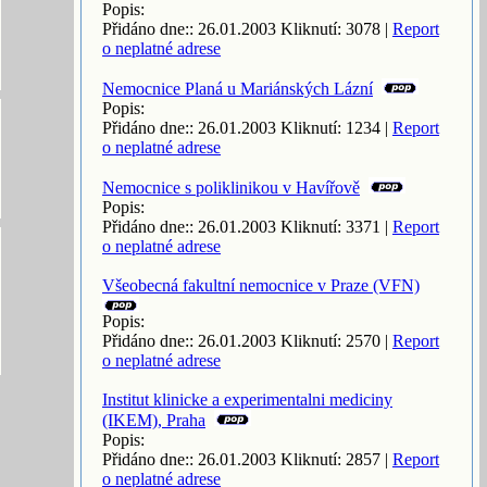
Popis:
Přidáno dne:: 26.01.2003 Kliknutí: 3078 |
Report
o neplatné adrese
Nemocnice Planá u Mariánských Lázní
Popis:
Přidáno dne:: 26.01.2003 Kliknutí: 1234 |
Report
o neplatné adrese
Nemocnice s poliklinikou v Havířově
Popis:
Přidáno dne:: 26.01.2003 Kliknutí: 3371 |
Report
o neplatné adrese
Všeobecná fakultní nemocnice v Praze (VFN)
Popis:
Přidáno dne:: 26.01.2003 Kliknutí: 2570 |
Report
o neplatné adrese
Institut klinicke a experimentalni mediciny
(IKEM), Praha
Popis:
Přidáno dne:: 26.01.2003 Kliknutí: 2857 |
Report
o neplatné adrese