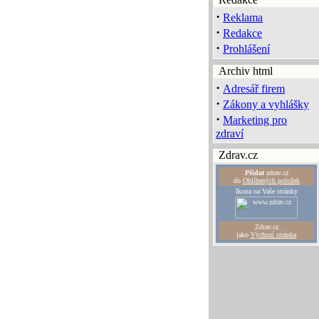
·
Reklama
·
Redakce
·
Prohlášení
Archiv html
·
Adresář firem
·
Zákony a vyhlášky
·
Marketing pro
zdraví
Zdrav.cz
Přidat
zdrav.cz
do
Oblíbených položek
Ikona na Vaše stránky
Zdrav.cz
jako
Výchozí stránka